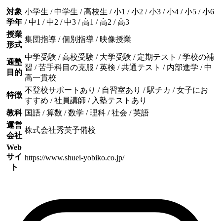
対象
小学生 / 中学生 / 高校生 / 小1 / 小2 / 小3 / 小4 / 小5 / 小6
学年
/ 中1 / 中2 / 中3 / 高1 / 高2 / 高3
授業
集団指導 / 個別指導 / 映像授業
形式
中学受験 / 高校受験 / 大学受験 / 定期テスト / 学校の補
通塾
習 / 苦手科目の克服 / 英検 / 共通テスト / 内部進学 / 中
目的
高一貫校
不登校サポートあり / 自習室あり / 駅チカ / 女子にお
特徴
すすめ / 社員講師 / 入塾テストあり
教科
国語 / 算数 / 数学 / 理科 / 社会 / 英語
運営
株式会社秀英予備校
会社
Web
サイ
https://www.shuei-yobiko.co.jp/
ト