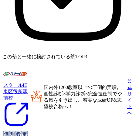
この塾と一緒に検討されている塾TOP3
公
スクールIE
国内外1200教室以上
の圧倒的実績。
式
東区役所駅
個性診断×学力診断×完全担任制
でや
サ
前校
る気を引き出し、着実な成績UP&志
イ
望校合格へ！
ト
へ