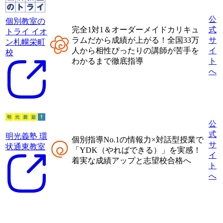
公
個別教室の
完全1対1＆オーダーメイドカリキュ
式
トライ イオ
ラムだから成績が上がる！
全国33万
サ
ン札幌栄町
人から相性ぴったりの講師が
苦手を
イ
校
わかるまで徹底指導
ト
へ
公
式
明光義塾 環
個別指導No.1の情報力×対話型授業
で
サ
状通東教室
「
YDK（やればできる）
」を実感！
イ
着実な成績アップと志望校合格へ
ト
へ