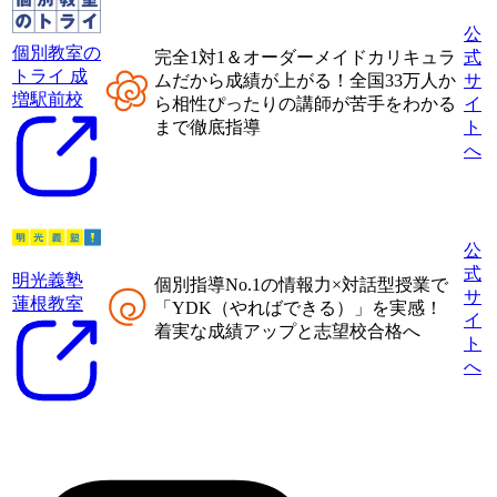
公
個別教室の
完全1対1＆オーダーメイドカリキュラ
式
トライ 成
ムだから成績が上がる！
全国33万人か
サ
増駅前校
ら相性ぴったりの講師が
苦手をわかる
イ
まで徹底指導
ト
へ
公
式
明光義塾
個別指導No.1の情報力×対話型授業
で
サ
蓮根教室
「
YDK（やればできる）
」を実感！
イ
着実な成績アップと志望校合格へ
ト
へ