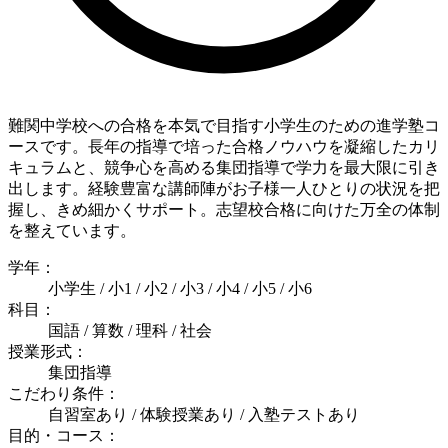
難関中学校への合格を本気で目指す小学生のための進学塾コ
ースです。長年の指導で培った合格ノウハウを凝縮したカリ
キュラムと、競争心を高める集団指導で学力を最大限に引き
出します。経験豊富な講師陣がお子様一人ひとりの状況を把
握し、きめ細かくサポート。志望校合格に向けた万全の体制
を整えています。
学年：
小学生 / 小1 / 小2 / 小3 / 小4 / 小5 / 小6
科目：
国語 / 算数 / 理科 / 社会
授業形式：
集団指導
こだわり条件：
自習室あり / 体験授業あり / 入塾テストあり
目的・コース：