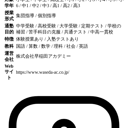
学年
6 / 中1 / 中2 / 中3 / 高1 / 高2 / 高3
授業
集団指導 / 個別指導
形式
通塾
中学受験 / 高校受験 / 大学受験 / 定期テスト / 学校の
目的
補習 / 苦手科目の克服 / 共通テスト / 中高一貫校
特徴
体験授業あり / 入塾テストあり
教科
国語 / 算数 / 数学 / 理科 / 社会 / 英語
運営
株式会社早稲田アカデミー
会社
Web
サイ
https://www.waseda-ac.co.jp/
ト