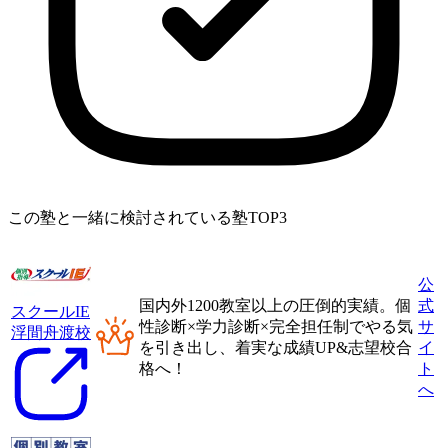
この塾と一緒に検討されている塾TOP3
公
国内外1200教室以上
の圧倒的実績。
個
式
スクールIE
性診断×学力診断×完全担任制
でやる気
サ
浮間舟渡校
を引き出し、着実な成績UP&志望校合
イ
格へ！
ト
へ