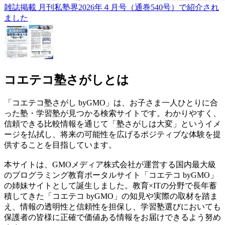
雑誌掲載
月刊私塾界2026年４月号（通巻540号）で紹介され
ました
コエテコ塾さがしとは
「コエテコ塾さがし byGMO」は、お子さま一人ひとりに合
った塾・学習塾が見つかる検索サイトです。わかりやすく、
信頼できる比較情報を通じて「塾さがしは大変」というイメ
ージを払拭し、将来の可能性を広げるポジティブな体験を提
供することを目指しています。
本サイトは、GMOメディア株式会社が運営する国内最大級
のプログラミング教育ポータルサイト「コエテコ byGMO」
の姉妹サイトとして誕生しました。教育×ITの分野で長年蓄
積してきた「コエテコ byGMO」の知見や実際の取材を踏ま
え、情報の透明性と信頼性を担保し、学習塾選びにおいても
保護者の皆様に正確で価値ある情報をお届けできるよう努め