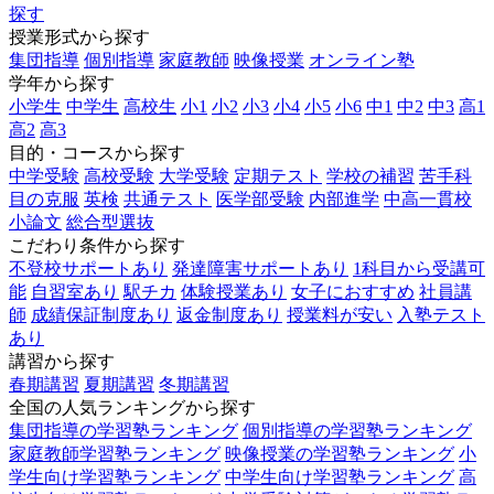
探す
授業形式から探す
集団指導
個別指導
家庭教師
映像授業
オンライン塾
学年から探す
小学生
中学生
高校生
小1
小2
小3
小4
小5
小6
中1
中2
中3
高1
高2
高3
目的・コースから探す
中学受験
高校受験
大学受験
定期テスト
学校の補習
苦手科
目の克服
英検
共通テスト
医学部受験
内部進学
中高一貫校
小論文
総合型選抜
こだわり条件から探す
不登校サポートあり
発達障害サポートあり
1科目から受講可
能
自習室あり
駅チカ
体験授業あり
女子におすすめ
社員講
師
成績保証制度あり
返金制度あり
授業料が安い
入塾テスト
あり
講習から探す
春期講習
夏期講習
冬期講習
全国の人気ランキングから探す
集団指導の学習塾ランキング
個別指導の学習塾ランキング
家庭教師学習塾ランキング
映像授業の学習塾ランキング
小
学生向け学習塾ランキング
中学生向け学習塾ランキング
高