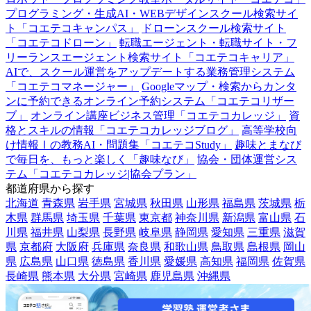
プログラミング・生成AI・WEBデザインスクール検索サイ
ト「コエテコキャンパス」
ドローンスクール検索サイト
「コエテコドローン」
転職エージェント・転職サイト・フ
リーランスエージェント検索サイト「コエテコキャリア」
AIで、スクール運営をアップデートする業務管理システム
「コエテコマネージャー」
Googleマップ・検索からカンタ
ンに予約できるオンライン予約システム「コエテコリザー
ブ」
オンライン講座ビジネス管理「コエテコカレッジ」
資
格とスキルの情報「コエテコカレッジブログ」
高等学校向
け情報Ⅰの教務AI・問題集「コエテコStudy」
趣味とまなび
で毎日を、もっと楽しく「趣味なび」
協会・団体運営シス
テム「コエテコカレッジ|協会プラン」
都道府県から探す
北海道
青森県
岩手県
宮城県
秋田県
山形県
福島県
茨城県
栃
木県
群馬県
埼玉県
千葉県
東京都
神奈川県
新潟県
富山県
石
川県
福井県
山梨県
長野県
岐阜県
静岡県
愛知県
三重県
滋賀
県
京都府
大阪府
兵庫県
奈良県
和歌山県
鳥取県
島根県
岡山
県
広島県
山口県
徳島県
香川県
愛媛県
高知県
福岡県
佐賀県
長崎県
熊本県
大分県
宮崎県
鹿児島県
沖縄県