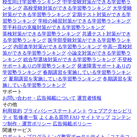
校生向け学習塾ランキング
中学受験対策ができる学習塾ラ
ンキング
高校受験対策ができる学習塾ランキング
大学受験
対策ができる学習塾ランキング
定期テスト対策ができる学
習塾ランキング
学校の補習対策ができる学習塾ランキング
苦手科目の克服対策ができる学習塾ランキング
英検対策ができる学習塾ランキング
共通テスト対策ができ
る学習塾ランキング
医学部受験対策ができる学習塾ランキ
ング
内部進学対策ができる学習塾ランキング
中高一貫校対
策ができる学習塾ランキング
小論文対策ができる学習塾ラ
ンキング
総合型選抜対策ができる学習塾ランキング
不登校
サポートありの学習塾ランキング
発達障害サポートありの
学習塾ランキング
春期講習を実施している学習塾ランキン
グ
夏期講習を実施している学習塾ランキング
冬期講習を実
施している学習塾ランキング
サポート
お問い合わせ・広告掲載について
運営者情報
その他
利用規約
プライバシーステートメント
ウェブアクセシビリ
ティ
監修者一覧
よくある質問 FAQ
サイトマップ
コンテン
ツ制作・運営ポリシー
広告掲載ポリシー
関連サービス
ロボット・プログラミング教室ポータルサイト「コエテコ」