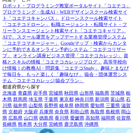
ロボット・プログラミング教室ポータルサイト「コエテコ」
プログラミング・生成AI・WEBデザインスクール検索サイ
ト「コエテコキャンパス」
ドローンスクール検索サイト
「コエテコドローン」
転職エージェント・転職サイト・フ
リーランスエージェント検索サイト「コエテコキャリア」
AIで、スクール運営をアップデートする業務管理システム
「コエテコマネージャー」
Googleマップ・検索からカンタ
ンに予約できるオンライン予約システム「コエテコリザー
ブ」
オンライン講座ビジネス管理「コエテコカレッジ」
資
格とスキルの情報「コエテコカレッジブログ」
高等学校向
け情報Ⅰの教務AI・問題集「コエテコStudy」
趣味とまなび
で毎日を、もっと楽しく「趣味なび」
協会・団体運営シス
テム「コエテコカレッジ|協会プラン」
都道府県から探す
北海道
青森県
岩手県
宮城県
秋田県
山形県
福島県
茨城県
栃
木県
群馬県
埼玉県
千葉県
東京都
神奈川県
新潟県
富山県
石
川県
福井県
山梨県
長野県
岐阜県
静岡県
愛知県
三重県
滋賀
県
京都府
大阪府
兵庫県
奈良県
和歌山県
鳥取県
島根県
岡山
県
広島県
山口県
徳島県
香川県
愛媛県
高知県
福岡県
佐賀県
長崎県
熊本県
大分県
宮崎県
鹿児島県
沖縄県