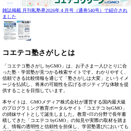
雑誌掲載
月刊私塾界2026年４月号（通巻540号）で紹介され
ました
コエテコ塾さがしとは
「コエテコ塾さがし byGMO」は、お子さま一人ひとりに合
った塾・学習塾が見つかる検索サイトです。わかりやすく、
信頼できる比較情報を通じて「塾さがしは大変」というイメ
ージを払拭し、将来の可能性を広げるポジティブな体験を提
供することを目指しています。
本サイトは、GMOメディア株式会社が運営する国内最大級
のプログラミング教育ポータルサイト「コエテコ byGMO」
の姉妹サイトとして誕生しました。教育×ITの分野で長年蓄
積してきた「コエテコ byGMO」の知見や実際の取材を踏ま
え、情報の透明性と信頼性を担保し、学習塾選びにおいても