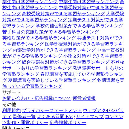
学生向け学習塾ランキング
中学生向け学習塾ランキング
高
校生向け学習塾ランキング
中学受験対策ができる学習塾ラ
ンキング
高校受験対策ができる学習塾ランキング
大学受験
対策ができる学習塾ランキング
定期テスト対策ができる学
習塾ランキング
学校の補習対策ができる学習塾ランキング
苦手科目の克服対策ができる学習塾ランキング
英検対策ができる学習塾ランキング
共通テスト対策ができ
る学習塾ランキング
医学部受験対策ができる学習塾ランキ
ング
内部進学対策ができる学習塾ランキング
中高一貫校対
策ができる学習塾ランキング
小論文対策ができる学習塾ラ
ンキング
総合型選抜対策ができる学習塾ランキング
不登校
サポートありの学習塾ランキング
発達障害サポートありの
学習塾ランキング
春期講習を実施している学習塾ランキン
グ
夏期講習を実施している学習塾ランキング
冬期講習を実
施している学習塾ランキング
サポート
お問い合わせ・広告掲載について
運営者情報
その他
利用規約
プライバシーステートメント
ウェブアクセシビリ
ティ
監修者一覧
よくある質問 FAQ
サイトマップ
コンテン
ツ制作・運営ポリシー
広告掲載ポリシー
関連サービス