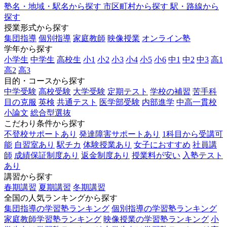
塾名・地域・駅名から探す
市区町村から探す
駅・路線から
探す
授業形式から探す
集団指導
個別指導
家庭教師
映像授業
オンライン塾
学年から探す
小学生
中学生
高校生
小1
小2
小3
小4
小5
小6
中1
中2
中3
高1
高2
高3
目的・コースから探す
中学受験
高校受験
大学受験
定期テスト
学校の補習
苦手科
目の克服
英検
共通テスト
医学部受験
内部進学
中高一貫校
小論文
総合型選抜
こだわり条件から探す
不登校サポートあり
発達障害サポートあり
1科目から受講可
能
自習室あり
駅チカ
体験授業あり
女子におすすめ
社員講
師
成績保証制度あり
返金制度あり
授業料が安い
入塾テスト
あり
講習から探す
春期講習
夏期講習
冬期講習
全国の人気ランキングから探す
集団指導の学習塾ランキング
個別指導の学習塾ランキング
家庭教師学習塾ランキング
映像授業の学習塾ランキング
小