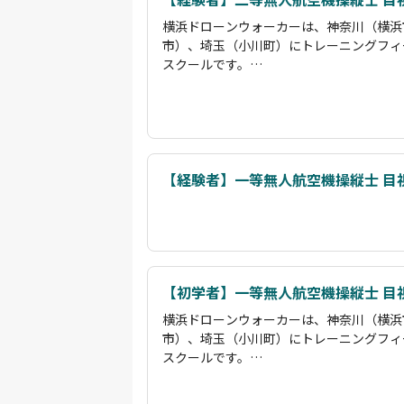
横浜ドローンウォーカーは、神奈川（横浜
市）、埼玉（小川町）にトレーニングフィ
スクールです。
埼玉での3日間の合宿コースでは朝8時か
ツーマンでの操縦訓練を行います。夜はシ
にかくみっちり操縦訓練！
また、どのような機体が適切なのかをしっ
支援していただけます。
もちろん受講中はドローンの機体登録・包
【経験者】一等無人航空機操縦士 目
ト。
操縦についてはGPSを切った状態でしっ
合格基準となり、また、座学の試験は「間
て欲しくない」という理由から、
満点が合格基準です。
【初学者】一等無人航空機操縦士 目
民間資格とはいえ、国家資格を網羅するよ
を本格的に活用したい方に適した技術を身
横浜ドローンウォーカーは、神奈川（横浜
講師のサポートが手厚く、時に厳しく時に
市）、埼玉（小川町）にトレーニングフィ
られますので、編集部オススメのスクール
スクールです。
埼玉での3日間の合宿コースでは朝8時か
ツーマンでの操縦訓練を行います。夜はシ