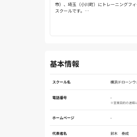
市）、埼玉（小川町）にトレーニングフィ
られますので、編集部オススメのスクール
スクールです。
埼玉での3日間の合宿コースでは朝8時か
ツーマンでの操縦訓練を行います。夜はシ
にかくみっちり操縦訓練！
また、どのような機体が適切なのかをしっ
支援していただけます。
もちろん受講中はドローンの機体登録・包
ト。
基本情報
操縦についてはGPSを切った状態でしっ
合格基準となり、また、座学の試験は「間
て欲しくない」という理由から、
満点が合格基準です。
スクール名
横浜ドローンウ
民間資格とはいえ、国家資格を網羅するよ
を本格的に活用したい方に適した技術を身
電話番号
-
講師のサポートが手厚く、時に厳しく時に
※営業目的の連絡
られますので、編集部オススメのスクール
ホームページ
-
代表者名
鈴木 泰成