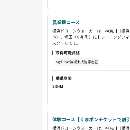
にかくみっちり操縦訓練！
また、どのような機体が適切なのかをしっ
支援していただけます。
もちろん受講中はドローンの機体登録・包
農業機コース
ト。
横浜ドローンウォーカーは、神奈川（横浜
操縦についてはGPSを切った状態でしっ
市）、埼玉（小川町）にトレーニングフィ
合格基準となり、また、座学の試験は「間
スクールです。
て欲しくない」という理由から、
埼玉での3日間の合宿コースでは朝8時か
満点が合格基準です。
取得可能資格
ツーマンでの操縦訓練を行います。夜はシ
民間資格とはいえ、国家資格を網羅するよ
にかくみっちり操縦訓練！
Agri Flyer操縦士技能認定証
を本格的に活用したい方に適した技術を身
また、どのような機体が適切なのかをしっ
講師のサポートが手厚く、時に厳しく時に
支援していただけます。
られますので、編集部オススメのスクール
受講期間
もちろん受講中はドローンの機体登録・包
ト。
3泊4日
操縦についてはGPSを切った状態でしっ
合格基準となり、また、座学の試験は「間
て欲しくない」という理由から、
満点が合格基準です。
民間資格とはいえ、国家資格を網羅するよ
体験コース【くまポンチケットで割
を本格的に活用したい方に適した技術を身
横浜ドローンウォーカーは、神奈川（横浜
講師のサポートが手厚く、時に厳しく時に