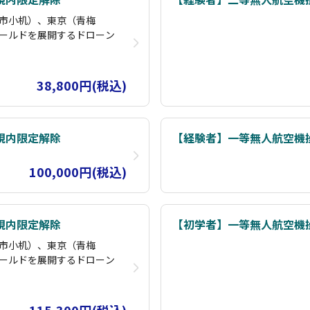
市小机）、東京（青梅
ールドを展開するドローン
ら日没まで、広い敷地でマン
ュミレーターを活用してと
38,800円(税込)
かりカウンセリング・購入
括申請までしっかりサポー
視内限定解除
【経験者】一等無人航空機
かり操縦ができるかどうかが
100,000円(税込)
違った知識をそのままにし
視内限定解除
【初学者】一等無人航空機
うな内容が多く、ドローン
につけることができます。
市小机）、東京（青梅
優しい徹底した指導が受け
ールドを展開するドローン
です。
ら日没まで、広い敷地でマン
ュミレーターを活用してと