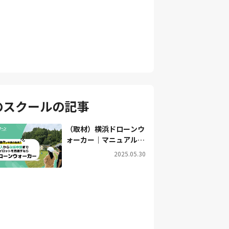
のスクールです。
のスクールの記事
（取材）横浜ドローンウ
ォーカー｜マニュアル操
作が卒業の条件！屋外で
2025.05.30
安全に飛ばせるドローン
操縦士を目指すなら