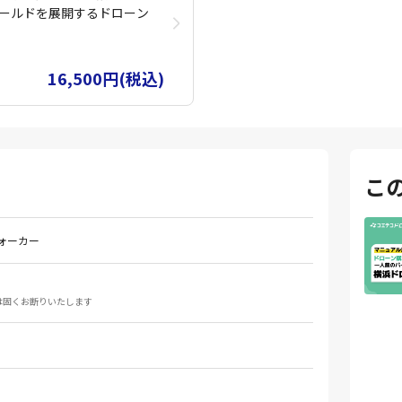
ールドを展開するドローン
です。
られますので、編集部オススメ
ら日没まで、広い敷地でマン
ュミレーターを活用してと
16,500円(税込)
かりカウンセリング・購入
括申請までしっかりサポー
こ
かり操縦ができるかどうかが
違った知識をそのままにし
ォーカー
うな内容が多く、ドローン
につけることができます。
優しい徹底した指導が受け
は固くお断りいたします
です。