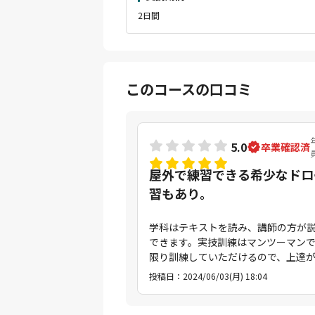
2日間
このコースの口コミ
5.0
卒業確認済
屋外で練習できる希少なドロ
習もあり。
学科はテキストを読み、講師の方が
できます。実技訓練はマンツーマン
限り訓練していただけるので、上達
れます。
投稿日：2024/06/03(月) 18:04