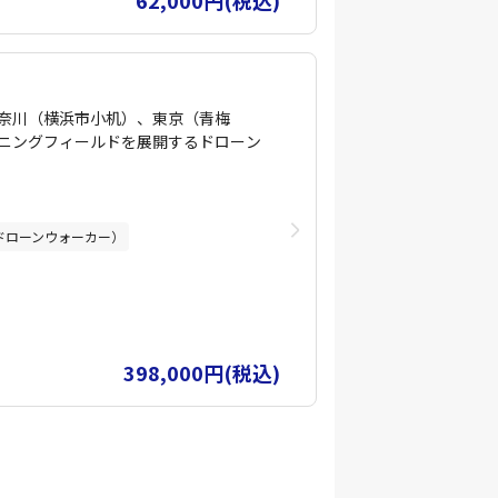
62,000円(税込)
奈川（横浜市小机）、東京（青梅
ニングフィールドを展開するドローン
は朝8時から日没まで、広い敷地でマン
す。夜はシュミレーターを活用してと
ドローンウォーカー）
のかをしっかりカウンセリング・購入
体登録・包括申請までしっかりサポー
状態でしっかり操縦ができるかどうかが
398,000円(税込)
試験は「間違った知識をそのままにし
、
網羅するような内容が多く、ドローン
た技術を身につけることができます。
厳しく時に優しい徹底した指導が受け