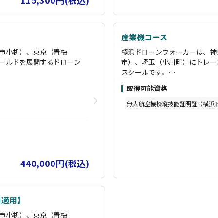
115,300円(税込)
かりカウンセリング・購入
括申請までしっかりサポー
産業機コース
市小机）、東京（青梅
横浜ドローンウォーカーは、神
かり操縦ができるかどうかが
ールドを展開するドローン
市）、埼玉（小川町）にトレー
違った知識をそのままにし
スクールです。
ら日没まで、広い敷地でマン
埼玉での3日間の合宿コースで
取得可能資格
ュミレーターを活用してと
ツーマンでの操縦訓練を行いま
うな内容が多く、ドローン
にかくみっちり操縦訓練！
無人航空機操縦技能証明証（横浜
につけることができます。
かりカウンセリング・購入
また、どのような機体が適切な
優しい徹底した指導が受け
支援していただけます。
です。
括申請までしっかりサポー
もちろん受講中はドローンの機
ト。
かり操縦ができるかどうかが
操縦についてはGPSを切った
440,000円(税込)
違った知識をそのままにし
合格基準となり、また、座学の
て欲しくない」という理由から
満点が合格基準です。
うな内容が多く、ドローン
民間資格とはいえ、国家資格を
引適用】
につけることができます。
を本格的に活用したい方に適し
市小机）、東京（青梅
優しい徹底した指導が受け
講師のサポートが手厚く、時に