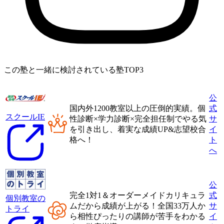
この塾と一緒に検討されている塾TOP3
公
国内外1200教室以上
の圧倒的実績。
個
式
スクールIE
性診断×学力診断×完全担任制
でやる気
サ
を引き出し、着実な成績UP&志望校合
イ
格へ！
ト
へ
公
完全1対1＆オーダーメイドカリキュラ
式
個別教室の
ムだから成績が上がる！
全国33万人か
サ
トライ
ら相性ぴったりの講師が
苦手をわかる
イ