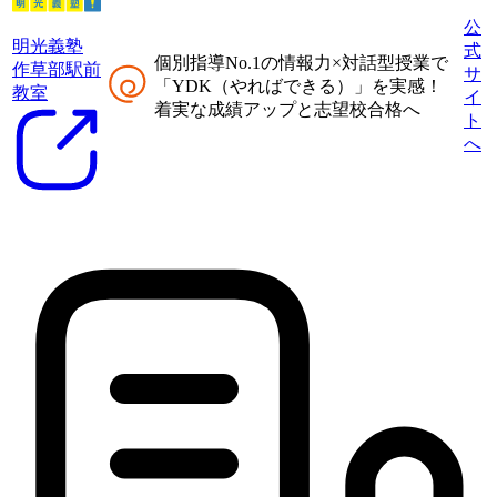
公
明光義塾
式
個別指導No.1の情報力×対話型授業
で
作草部駅前
サ
「
YDK（やればできる）
」を実感！
教室
イ
着実な成績アップと志望校合格へ
ト
へ