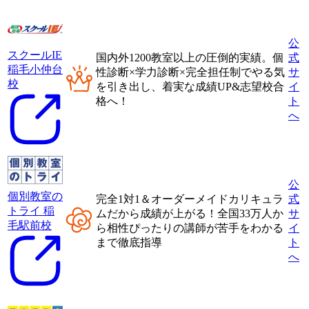
公
スクールIE
国内外1200教室以上
の圧倒的実績。
個
式
稲毛小仲台
性診断×学力診断×完全担任制
でやる気
サ
校
を引き出し、着実な成績UP&志望校合
イ
格へ！
ト
へ
公
個別教室の
完全1対1＆オーダーメイドカリキュラ
式
トライ 稲
ムだから成績が上がる！
全国33万人か
サ
毛駅前校
ら相性ぴったりの講師が
苦手をわかる
イ
まで徹底指導
ト
へ