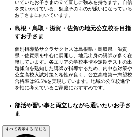
いていたお子さまの立て直しに強みを持ちます。自信
を失いかけている、勉強そのものが嫌いになっている
お子さまに向いています。
島根・鳥取・滋賀・佐賀の地元公立校を目指
すお子さま
個別指導塾サクラサクセスは島根県・鳥取県・滋賀
県・佐賀県を中心に展開し、地元出身の講師が多く在
籍しています。各エリアの学校事情や定期テストの出
題傾向を熟知した講師が指導するため、内申点対策や
公立高校入試対策と相性が良く、公立高校第一志望校
合格率は95.5%を実現しています。地域の公立校進学
を軸に考えているご家庭におすすめです。
部活や習い事と両立しながら通いたいお子さ
ま
個別指導塾サクラサクセスは当日15時までに連絡すれ
すべて表示する
閉じる
ば振替授業に対応してくれるため、試合や大会、急な