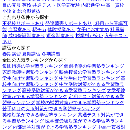
目の克服
英検
共通テスト
医学部受験
内部進学
中高一貫校
小論文
総合型選抜
こだわり条件から探す
不登校サポートあり
発達障害サポートあり
1科目から受講可
能
自習室あり
駅チカ
体験授業あり
女子におすすめ
社員講
師
成績保証制度あり
返金制度あり
授業料が安い
入塾テスト
あり
講習から探す
春期講習
夏期講習
冬期講習
全国の人気ランキングから探す
集団指導の学習塾ランキング
個別指導の学習塾ランキング
家庭教師学習塾ランキング
映像授業の学習塾ランキング
小
学生向け学習塾ランキング
中学生向け学習塾ランキング
高
校生向け学習塾ランキング
中学受験対策ができる学習塾ラ
ンキング
高校受験対策ができる学習塾ランキング
大学受験
対策ができる学習塾ランキング
定期テスト対策ができる学
習塾ランキング
学校の補習対策ができる学習塾ランキング
苦手科目の克服対策ができる学習塾ランキング
英検対策ができる学習塾ランキング
共通テスト対策ができ
る学習塾ランキング
医学部受験対策ができる学習塾ランキ
ング
内部進学対策ができる学習塾ランキング
中高一貫校対