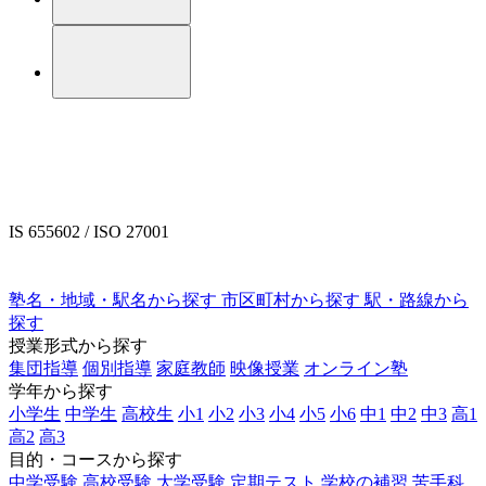
IS 655602 / ISO 27001
塾名・地域・駅名から探す
市区町村から探す
駅・路線から
探す
授業形式から探す
集団指導
個別指導
家庭教師
映像授業
オンライン塾
学年から探す
小学生
中学生
高校生
小1
小2
小3
小4
小5
小6
中1
中2
中3
高1
高2
高3
目的・コースから探す
中学受験
高校受験
大学受験
定期テスト
学校の補習
苦手科