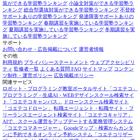
策ができる学習塾ランキング
小論文対策ができる学習塾ラ
ンキング
総合型選抜対策ができる学習塾ランキング
不登校
サポートありの学習塾ランキング
発達障害サポートありの
学習塾ランキング
春期講習を実施している学習塾ランキン
グ
夏期講習を実施している学習塾ランキング
冬期講習を実
施している学習塾ランキング
サポート
お問い合わせ・広告掲載について
運営者情報
その他
利用規約
プライバシーステートメント
ウェブアクセシビリ
ティ
監修者一覧
よくある質問 FAQ
サイトマップ
コンテン
ツ制作・運営ポリシー
広告掲載ポリシー
関連サービス
ロボット・プログラミング教室ポータルサイト「コエテコ」
プログラミング・生成AI・WEBデザインスクール検索サイ
ト「コエテコキャンパス」
ドローンスクール検索サイト
「コエテコドローン」
転職エージェント・転職サイト・フ
リーランスエージェント検索サイト「コエテコキャリア」
AIで、スクール運営をアップデートする業務管理システム
「コエテコマネージャー」
Googleマップ・検索からカンタ
ンに予約できるオンライン予約システム「コエテコリザー