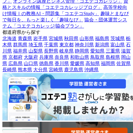
ブ」
オンライン講座ビジネス管理「コエテコカレッジ」
資
格とスキルの情報「コエテコカレッジブログ」
高等学校向
け情報Ⅰの教務AI・問題集「コエテコStudy」
趣味とまなび
で毎日を、もっと楽しく「趣味なび」
協会・団体運営シス
テム「コエテコカレッジ|協会プラン」
都道府県から探す
北海道
青森県
岩手県
宮城県
秋田県
山形県
福島県
茨城県
栃
木県
群馬県
埼玉県
千葉県
東京都
神奈川県
新潟県
富山県
石
川県
福井県
山梨県
長野県
岐阜県
静岡県
愛知県
三重県
滋賀
県
京都府
大阪府
兵庫県
奈良県
和歌山県
鳥取県
島根県
岡山
県
広島県
山口県
徳島県
香川県
愛媛県
高知県
福岡県
佐賀県
長崎県
熊本県
大分県
宮崎県
鹿児島県
沖縄県