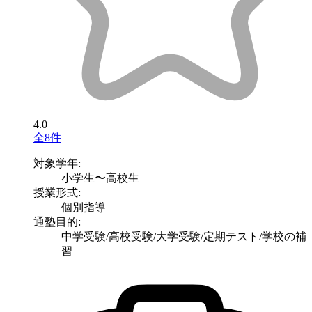
4.0
全8件
対象学年:
小学生〜高校生
授業形式:
個別指導
通塾目的:
中学受験/高校受験/大学受験/定期テスト/学校の補
習