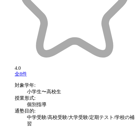
4.0
全8件
対象学年:
小学生〜高校生
授業形式:
個別指導
通塾目的:
中学受験/高校受験/大学受験/定期テスト/学校の補
習