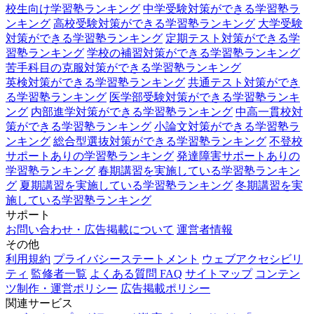
校生向け学習塾ランキング
中学受験対策ができる学習塾ラ
ンキング
高校受験対策ができる学習塾ランキング
大学受験
対策ができる学習塾ランキング
定期テスト対策ができる学
習塾ランキング
学校の補習対策ができる学習塾ランキング
苦手科目の克服対策ができる学習塾ランキング
英検対策ができる学習塾ランキング
共通テスト対策ができ
る学習塾ランキング
医学部受験対策ができる学習塾ランキ
ング
内部進学対策ができる学習塾ランキング
中高一貫校対
策ができる学習塾ランキング
小論文対策ができる学習塾ラ
ンキング
総合型選抜対策ができる学習塾ランキング
不登校
サポートありの学習塾ランキング
発達障害サポートありの
学習塾ランキング
春期講習を実施している学習塾ランキン
グ
夏期講習を実施している学習塾ランキング
冬期講習を実
施している学習塾ランキング
サポート
お問い合わせ・広告掲載について
運営者情報
その他
利用規約
プライバシーステートメント
ウェブアクセシビリ
ティ
監修者一覧
よくある質問 FAQ
サイトマップ
コンテン
ツ制作・運営ポリシー
広告掲載ポリシー
関連サービス