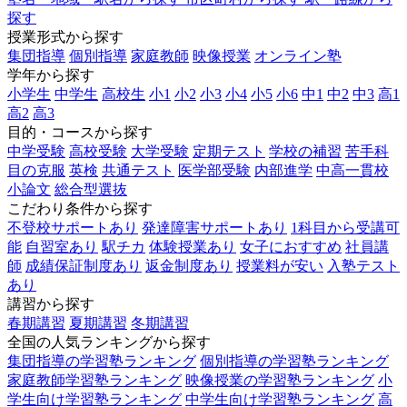
探す
授業形式から探す
集団指導
個別指導
家庭教師
映像授業
オンライン塾
学年から探す
小学生
中学生
高校生
小1
小2
小3
小4
小5
小6
中1
中2
中3
高1
高2
高3
目的・コースから探す
中学受験
高校受験
大学受験
定期テスト
学校の補習
苦手科
目の克服
英検
共通テスト
医学部受験
内部進学
中高一貫校
小論文
総合型選抜
こだわり条件から探す
不登校サポートあり
発達障害サポートあり
1科目から受講可
能
自習室あり
駅チカ
体験授業あり
女子におすすめ
社員講
師
成績保証制度あり
返金制度あり
授業料が安い
入塾テスト
あり
講習から探す
春期講習
夏期講習
冬期講習
全国の人気ランキングから探す
集団指導の学習塾ランキング
個別指導の学習塾ランキング
家庭教師学習塾ランキング
映像授業の学習塾ランキング
小
学生向け学習塾ランキング
中学生向け学習塾ランキング
高