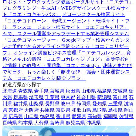
ロボット・プログラミング教室ポータルサイト「コエテコ」
プログラミング・生成AI・WEBデザインスクール検索サイ
ト「コエテコキャンパス」
ドローンスクール検索サイト
「コエテコドローン」
転職エージェント・転職サイト・フ
リーランスエージェント検索サイト「コエテコキャリア」
AIで、スクール運営をアップデートする業務管理システム
「コエテコマネージャー」
Googleマップ・検索からカンタ
ンに予約できるオンライン予約システム「コエテコリザー
ブ」
オンライン講座ビジネス管理「コエテコカレッジ」
資
格とスキルの情報「コエテコカレッジブログ」
高等学校向
け情報Ⅰの教務AI・問題集「コエテコStudy」
趣味とまなび
で毎日を、もっと楽しく「趣味なび」
協会・団体運営シス
テム「コエテコカレッジ|協会プラン」
都道府県から探す
北海道
青森県
岩手県
宮城県
秋田県
山形県
福島県
茨城県
栃
木県
群馬県
埼玉県
千葉県
東京都
神奈川県
新潟県
富山県
石
川県
福井県
山梨県
長野県
岐阜県
静岡県
愛知県
三重県
滋賀
県
京都府
大阪府
兵庫県
奈良県
和歌山県
鳥取県
島根県
岡山
県
広島県
山口県
徳島県
香川県
愛媛県
高知県
福岡県
佐賀県
長崎県
熊本県
大分県
宮崎県
鹿児島県
沖縄県