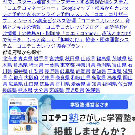
AIで、スクール運営をアップデートする業務管理システム
「コエテコマネージャー」
Googleマップ・検索からカンタ
ンに予約できるオンライン予約システム「コエテコリザー
ブ」
オンライン講座ビジネス管理「コエテコカレッジ」
資
格とスキルの情報「コエテコカレッジブログ」
高等学校向
け情報Ⅰの教務AI・問題集「コエテコStudy」
趣味とまなび
で毎日を、もっと楽しく「趣味なび」
協会・団体運営シス
テム「コエテコカレッジ|協会プラン」
都道府県から探す
北海道
青森県
岩手県
宮城県
秋田県
山形県
福島県
茨城県
栃
木県
群馬県
埼玉県
千葉県
東京都
神奈川県
新潟県
富山県
石
川県
福井県
山梨県
長野県
岐阜県
静岡県
愛知県
三重県
滋賀
県
京都府
大阪府
兵庫県
奈良県
和歌山県
鳥取県
島根県
岡山
県
広島県
山口県
徳島県
香川県
愛媛県
高知県
福岡県
佐賀県
長崎県
熊本県
大分県
宮崎県
鹿児島県
沖縄県