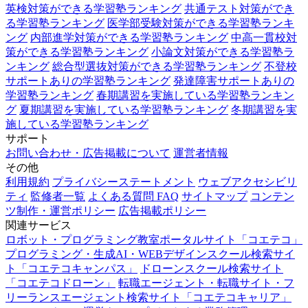
英検対策ができる学習塾ランキング
共通テスト対策ができ
る学習塾ランキング
医学部受験対策ができる学習塾ランキ
ング
内部進学対策ができる学習塾ランキング
中高一貫校対
策ができる学習塾ランキング
小論文対策ができる学習塾ラ
ンキング
総合型選抜対策ができる学習塾ランキング
不登校
サポートありの学習塾ランキング
発達障害サポートありの
学習塾ランキング
春期講習を実施している学習塾ランキン
グ
夏期講習を実施している学習塾ランキング
冬期講習を実
施している学習塾ランキング
サポート
お問い合わせ・広告掲載について
運営者情報
その他
利用規約
プライバシーステートメント
ウェブアクセシビリ
ティ
監修者一覧
よくある質問 FAQ
サイトマップ
コンテン
ツ制作・運営ポリシー
広告掲載ポリシー
関連サービス
ロボット・プログラミング教室ポータルサイト「コエテコ」
プログラミング・生成AI・WEBデザインスクール検索サイ
ト「コエテコキャンパス」
ドローンスクール検索サイト
「コエテコドローン」
転職エージェント・転職サイト・フ
リーランスエージェント検索サイト「コエテコキャリア」