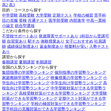
高2
高3
目的・コースから探す
中学受験
高校受験
大学受験
定期テスト
学校の補習
苦手科
目の克服
英検
共通テスト
医学部受験
内部進学
中高一貫校
小論文
総合型選抜
こだわり条件から探す
不登校サポートあり
発達障害サポートあり
1科目から受講可
能
自習室あり
駅チカ
体験授業あり
女子におすすめ
社員講
師
成績保証制度あり
返金制度あり
授業料が安い
入塾テスト
あり
講習から探す
春期講習
夏期講習
冬期講習
全国の人気ランキングから探す
集団指導の学習塾ランキング
個別指導の学習塾ランキング
家庭教師学習塾ランキング
映像授業の学習塾ランキング
小
学生向け学習塾ランキング
中学生向け学習塾ランキング
高
校生向け学習塾ランキング
中学受験対策ができる学習塾ラ
ンキング
高校受験対策ができる学習塾ランキング
大学受験
対策ができる学習塾ランキング
定期テスト対策ができる学
習塾ランキング
学校の補習対策ができる学習塾ランキング
苦手科目の克服対策ができる学習塾ランキング