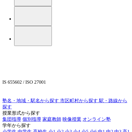
IS 655602 / ISO 27001
塾名・地域・駅名から探す
市区町村から探す
駅・路線から
探す
授業形式から探す
集団指導
個別指導
家庭教師
映像授業
オンライン塾
学年から探す
小学生
中学生
高校生
小1
小2
小3
小4
小5
小6
中1
中2
中3
高1