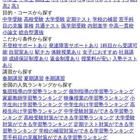
高2
高3
目的・コースから探す
中学受験
高校受験
大学受験
定期テスト
学校の補習
苦手科
目の克服
英検
共通テスト
医学部受験
内部進学
中高一貫校
小論文
総合型選抜
こだわり条件から探す
不登校サポートあり
発達障害サポートあり
1科目から受講可
能
自習室あり
駅チカ
体験授業あり
女子におすすめ
社員講
師
成績保証制度あり
返金制度あり
授業料が安い
入塾テスト
あり
講習から探す
春期講習
夏期講習
冬期講習
全国の人気ランキングから探す
集団指導の学習塾ランキング
個別指導の学習塾ランキング
家庭教師学習塾ランキング
映像授業の学習塾ランキング
小
学生向け学習塾ランキング
中学生向け学習塾ランキング
高
校生向け学習塾ランキング
中学受験対策ができる学習塾ラ
ンキング
高校受験対策ができる学習塾ランキング
大学受験
対策ができる学習塾ランキング
定期テスト対策ができる学
習塾ランキング
学校の補習対策ができる学習塾ランキング
苦手科目の克服対策ができる学習塾ランキング