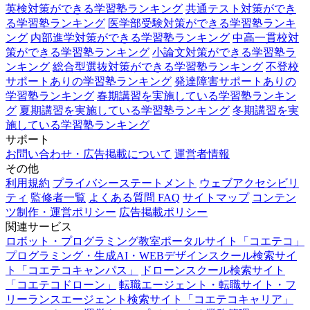
英検対策ができる学習塾ランキング
共通テスト対策ができ
る学習塾ランキング
医学部受験対策ができる学習塾ランキ
ング
内部進学対策ができる学習塾ランキング
中高一貫校対
策ができる学習塾ランキング
小論文対策ができる学習塾ラ
ンキング
総合型選抜対策ができる学習塾ランキング
不登校
サポートありの学習塾ランキング
発達障害サポートありの
学習塾ランキング
春期講習を実施している学習塾ランキン
グ
夏期講習を実施している学習塾ランキング
冬期講習を実
施している学習塾ランキング
サポート
お問い合わせ・広告掲載について
運営者情報
その他
利用規約
プライバシーステートメント
ウェブアクセシビリ
ティ
監修者一覧
よくある質問 FAQ
サイトマップ
コンテン
ツ制作・運営ポリシー
広告掲載ポリシー
関連サービス
ロボット・プログラミング教室ポータルサイト「コエテコ」
プログラミング・生成AI・WEBデザインスクール検索サイ
ト「コエテコキャンパス」
ドローンスクール検索サイト
「コエテコドローン」
転職エージェント・転職サイト・フ
リーランスエージェント検索サイト「コエテコキャリア」