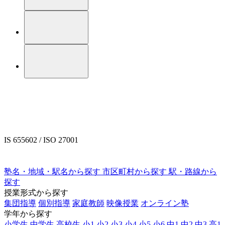
IS 655602 / ISO 27001
塾名・地域・駅名から探す
市区町村から探す
駅・路線から
探す
授業形式から探す
集団指導
個別指導
家庭教師
映像授業
オンライン塾
学年から探す
小学生
中学生
高校生
小1
小2
小3
小4
小5
小6
中1
中2
中3
高1