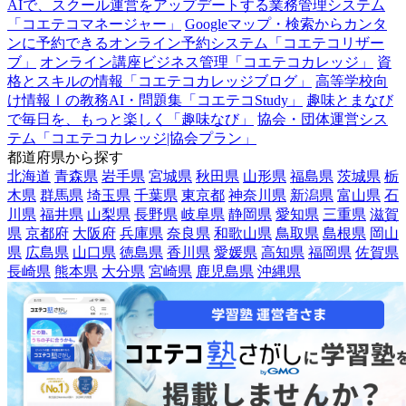
AIで、スクール運営をアップデートする業務管理システム
「コエテコマネージャー」
Googleマップ・検索からカンタ
ンに予約できるオンライン予約システム「コエテコリザー
ブ」
オンライン講座ビジネス管理「コエテコカレッジ」
資
格とスキルの情報「コエテコカレッジブログ」
高等学校向
け情報Ⅰの教務AI・問題集「コエテコStudy」
趣味とまなび
で毎日を、もっと楽しく「趣味なび」
協会・団体運営シス
テム「コエテコカレッジ|協会プラン」
都道府県から探す
北海道
青森県
岩手県
宮城県
秋田県
山形県
福島県
茨城県
栃
木県
群馬県
埼玉県
千葉県
東京都
神奈川県
新潟県
富山県
石
川県
福井県
山梨県
長野県
岐阜県
静岡県
愛知県
三重県
滋賀
県
京都府
大阪府
兵庫県
奈良県
和歌山県
鳥取県
島根県
岡山
県
広島県
山口県
徳島県
香川県
愛媛県
高知県
福岡県
佐賀県
長崎県
熊本県
大分県
宮崎県
鹿児島県
沖縄県