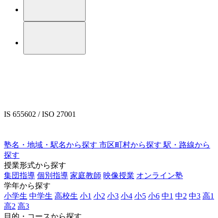
IS 655602 / ISO 27001
塾名・地域・駅名から探す
市区町村から探す
駅・路線から
探す
授業形式から探す
集団指導
個別指導
家庭教師
映像授業
オンライン塾
学年から探す
小学生
中学生
高校生
小1
小2
小3
小4
小5
小6
中1
中2
中3
高1
高2
高3
目的・コースから探す