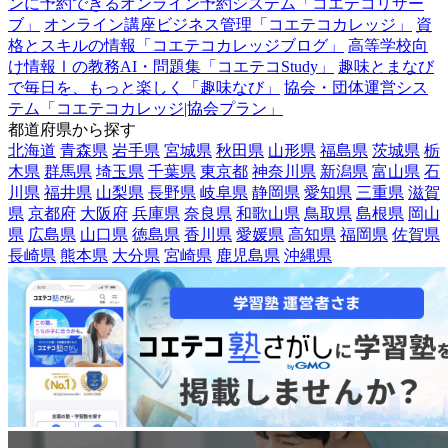
ンに予約できるオンライン予約システム「コエテコリザー
ブ」
オンライン講座ビジネス管理「コエテコカレッジ」
資
格とスキルの情報「コエテコカレッジブログ」
高等学校向
け情報Ⅰの教務AI・問題集「コエテコStudy」
趣味とまなび
で毎日を、もっと楽しく「趣味なび」
協会・団体運営シス
テム「コエテコカレッジ|協会プラン」
都道府県から探す
北海道
青森県
岩手県
宮城県
秋田県
山形県
福島県
茨城県
栃
木県
群馬県
埼玉県
千葉県
東京都
神奈川県
新潟県
富山県
石
川県
福井県
山梨県
長野県
岐阜県
静岡県
愛知県
三重県
滋賀
県
京都府
大阪府
兵庫県
奈良県
和歌山県
鳥取県
島根県
岡山
県
広島県
山口県
徳島県
香川県
愛媛県
高知県
福岡県
佐賀県
長崎県
熊本県
大分県
宮崎県
鹿児島県
沖縄県