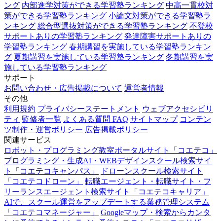
ング
内部進学対策ができる学習塾ランキング
中高一貫校対
策ができる学習塾ランキング
小論文対策ができる学習塾ラ
ンキング
総合型選抜対策ができる学習塾ランキング
不登校
サポートありの学習塾ランキング
発達障害サポートありの
学習塾ランキング
春期講習を実施している学習塾ランキン
グ
夏期講習を実施している学習塾ランキング
冬期講習を実
施している学習塾ランキング
サポート
お問い合わせ・広告掲載について
運営者情報
その他
利用規約
プライバシーステートメント
ウェブアクセシビリ
ティ
監修者一覧
よくある質問 FAQ
サイトマップ
コンテン
ツ制作・運営ポリシー
広告掲載ポリシー
関連サービス
ロボット・プログラミング教室ポータルサイト「コエテコ」
プログラミング・生成AI・WEBデザインスクール検索サイ
ト「コエテコキャンパス」
ドローンスクール検索サイト
「コエテコドローン」
転職エージェント・転職サイト・フ
リーランスエージェント検索サイト「コエテコキャリア」
AIで、スクール運営をアップデートする業務管理システム
「コエテコマネージャー」
Googleマップ・検索からカンタ