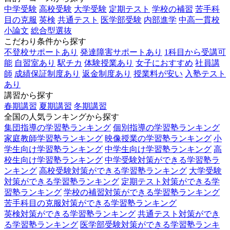
中学受験
高校受験
大学受験
定期テスト
学校の補習
苦手科
目の克服
英検
共通テスト
医学部受験
内部進学
中高一貫校
小論文
総合型選抜
こだわり条件から探す
不登校サポートあり
発達障害サポートあり
1科目から受講可
能
自習室あり
駅チカ
体験授業あり
女子におすすめ
社員講
師
成績保証制度あり
返金制度あり
授業料が安い
入塾テスト
あり
講習から探す
春期講習
夏期講習
冬期講習
全国の人気ランキングから探す
集団指導の学習塾ランキング
個別指導の学習塾ランキング
家庭教師学習塾ランキング
映像授業の学習塾ランキング
小
学生向け学習塾ランキング
中学生向け学習塾ランキング
高
校生向け学習塾ランキング
中学受験対策ができる学習塾ラ
ンキング
高校受験対策ができる学習塾ランキング
大学受験
対策ができる学習塾ランキング
定期テスト対策ができる学
習塾ランキング
学校の補習対策ができる学習塾ランキング
苦手科目の克服対策ができる学習塾ランキング
英検対策ができる学習塾ランキング
共通テスト対策ができ
る学習塾ランキング
医学部受験対策ができる学習塾ランキ