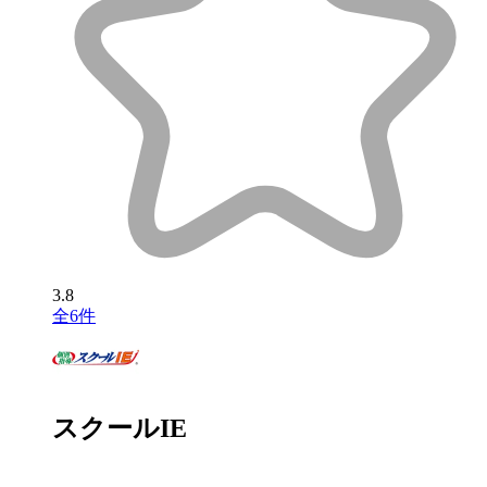
3.8
全6件
スクールIE