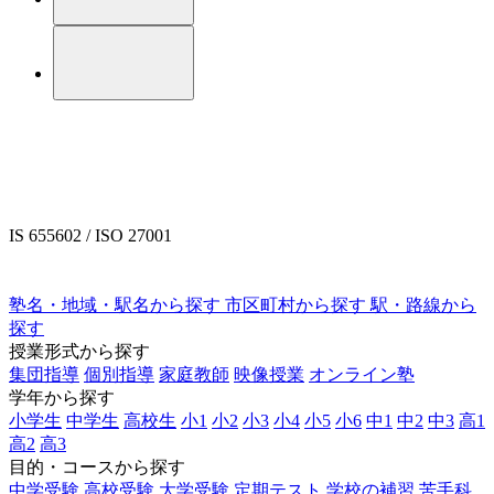
IS 655602 / ISO 27001
塾名・地域・駅名から探す
市区町村から探す
駅・路線から
探す
授業形式から探す
集団指導
個別指導
家庭教師
映像授業
オンライン塾
学年から探す
小学生
中学生
高校生
小1
小2
小3
小4
小5
小6
中1
中2
中3
高1
高2
高3
目的・コースから探す
中学受験
高校受験
大学受験
定期テスト
学校の補習
苦手科