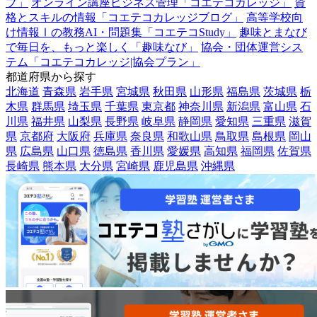
ブ」
オンライン講座ビジネス管理「コエテコカレッジ」
資
格とスキルの情報「コエテコカレッジブログ」
高等学校向
け情報Ⅰの教務AI・問題集「コエテコStudy」
趣味とまなび
で毎日を、もっと楽しく「趣味なび」
協会・団体運営シス
テム「コエテコカレッジ|協会プラン」
都道府県から探す
北海道
青森県
岩手県
宮城県
秋田県
山形県
福島県
茨城県
栃
木県
群馬県
埼玉県
千葉県
東京都
神奈川県
新潟県
富山県
石
川県
福井県
山梨県
長野県
岐阜県
静岡県
愛知県
三重県
滋賀
県
京都府
大阪府
兵庫県
奈良県
和歌山県
鳥取県
島根県
岡山
県
広島県
山口県
徳島県
香川県
愛媛県
高知県
福岡県
佐賀県
長崎県
熊本県
大分県
宮崎県
鹿児島県
沖縄県