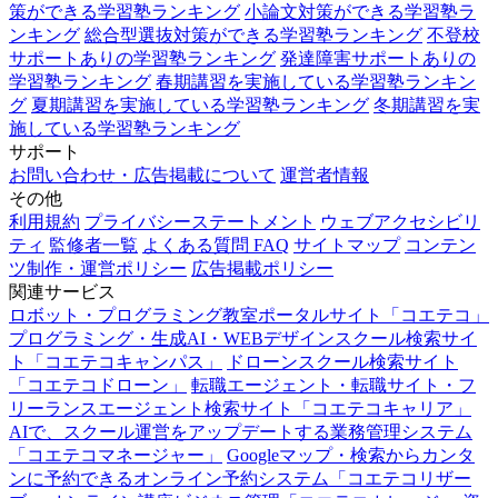
策ができる学習塾ランキング
小論文対策ができる学習塾ラ
ンキング
総合型選抜対策ができる学習塾ランキング
不登校
サポートありの学習塾ランキング
発達障害サポートありの
学習塾ランキング
春期講習を実施している学習塾ランキン
グ
夏期講習を実施している学習塾ランキング
冬期講習を実
施している学習塾ランキング
サポート
お問い合わせ・広告掲載について
運営者情報
その他
利用規約
プライバシーステートメント
ウェブアクセシビリ
ティ
監修者一覧
よくある質問 FAQ
サイトマップ
コンテン
ツ制作・運営ポリシー
広告掲載ポリシー
関連サービス
ロボット・プログラミング教室ポータルサイト「コエテコ」
プログラミング・生成AI・WEBデザインスクール検索サイ
ト「コエテコキャンパス」
ドローンスクール検索サイト
「コエテコドローン」
転職エージェント・転職サイト・フ
リーランスエージェント検索サイト「コエテコキャリア」
AIで、スクール運営をアップデートする業務管理システム
「コエテコマネージャー」
Googleマップ・検索からカンタ
ンに予約できるオンライン予約システム「コエテコリザー