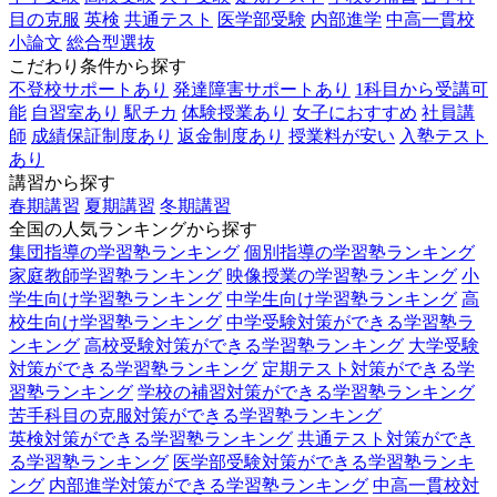
目の克服
英検
共通テスト
医学部受験
内部進学
中高一貫校
小論文
総合型選抜
こだわり条件から探す
不登校サポートあり
発達障害サポートあり
1科目から受講可
能
自習室あり
駅チカ
体験授業あり
女子におすすめ
社員講
師
成績保証制度あり
返金制度あり
授業料が安い
入塾テスト
あり
講習から探す
春期講習
夏期講習
冬期講習
全国の人気ランキングから探す
集団指導の学習塾ランキング
個別指導の学習塾ランキング
家庭教師学習塾ランキング
映像授業の学習塾ランキング
小
学生向け学習塾ランキング
中学生向け学習塾ランキング
高
校生向け学習塾ランキング
中学受験対策ができる学習塾ラ
ンキング
高校受験対策ができる学習塾ランキング
大学受験
対策ができる学習塾ランキング
定期テスト対策ができる学
習塾ランキング
学校の補習対策ができる学習塾ランキング
苦手科目の克服対策ができる学習塾ランキング
英検対策ができる学習塾ランキング
共通テスト対策ができ
る学習塾ランキング
医学部受験対策ができる学習塾ランキ
ング
内部進学対策ができる学習塾ランキング
中高一貫校対