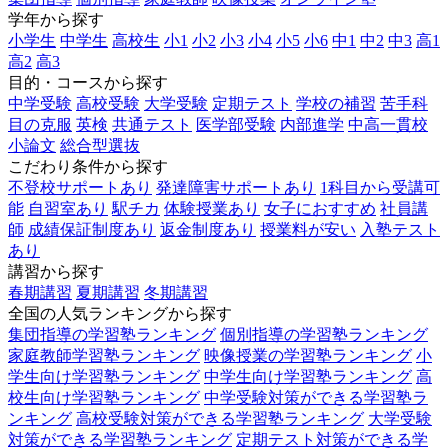
学年から探す
小学生
中学生
高校生
小1
小2
小3
小4
小5
小6
中1
中2
中3
高1
高2
高3
目的・コースから探す
中学受験
高校受験
大学受験
定期テスト
学校の補習
苦手科
目の克服
英検
共通テスト
医学部受験
内部進学
中高一貫校
小論文
総合型選抜
こだわり条件から探す
不登校サポートあり
発達障害サポートあり
1科目から受講可
能
自習室あり
駅チカ
体験授業あり
女子におすすめ
社員講
師
成績保証制度あり
返金制度あり
授業料が安い
入塾テスト
あり
講習から探す
春期講習
夏期講習
冬期講習
全国の人気ランキングから探す
集団指導の学習塾ランキング
個別指導の学習塾ランキング
家庭教師学習塾ランキング
映像授業の学習塾ランキング
小
学生向け学習塾ランキング
中学生向け学習塾ランキング
高
校生向け学習塾ランキング
中学受験対策ができる学習塾ラ
ンキング
高校受験対策ができる学習塾ランキング
大学受験
対策ができる学習塾ランキング
定期テスト対策ができる学