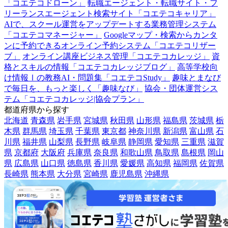
「コエテコドローン」
転職エージェント・転職サイト・フ
リーランスエージェント検索サイト「コエテコキャリア」
AIで、スクール運営をアップデートする業務管理システム
「コエテコマネージャー」
Googleマップ・検索からカンタ
ンに予約できるオンライン予約システム「コエテコリザー
ブ」
オンライン講座ビジネス管理「コエテコカレッジ」
資
格とスキルの情報「コエテコカレッジブログ」
高等学校向
け情報Ⅰの教務AI・問題集「コエテコStudy」
趣味とまなび
で毎日を、もっと楽しく「趣味なび」
協会・団体運営シス
テム「コエテコカレッジ|協会プラン」
都道府県から探す
北海道
青森県
岩手県
宮城県
秋田県
山形県
福島県
茨城県
栃
木県
群馬県
埼玉県
千葉県
東京都
神奈川県
新潟県
富山県
石
川県
福井県
山梨県
長野県
岐阜県
静岡県
愛知県
三重県
滋賀
県
京都府
大阪府
兵庫県
奈良県
和歌山県
鳥取県
島根県
岡山
県
広島県
山口県
徳島県
香川県
愛媛県
高知県
福岡県
佐賀県
長崎県
熊本県
大分県
宮崎県
鹿児島県
沖縄県