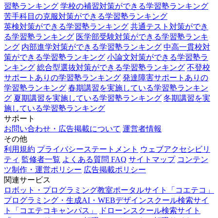
習塾ランキング
学校の補習対策ができる学習塾ランキング
苦手科目の克服対策ができる学習塾ランキング
英検対策ができる学習塾ランキング
共通テスト対策ができ
る学習塾ランキング
医学部受験対策ができる学習塾ランキ
ング
内部進学対策ができる学習塾ランキング
中高一貫校対
策ができる学習塾ランキング
小論文対策ができる学習塾ラ
ンキング
総合型選抜対策ができる学習塾ランキング
不登校
サポートありの学習塾ランキング
発達障害サポートありの
学習塾ランキング
春期講習を実施している学習塾ランキン
グ
夏期講習を実施している学習塾ランキング
冬期講習を実
施している学習塾ランキング
サポート
お問い合わせ・広告掲載について
運営者情報
その他
利用規約
プライバシーステートメント
ウェブアクセシビリ
ティ
監修者一覧
よくある質問 FAQ
サイトマップ
コンテン
ツ制作・運営ポリシー
広告掲載ポリシー
関連サービス
ロボット・プログラミング教室ポータルサイト「コエテコ」
プログラミング・生成AI・WEBデザインスクール検索サイ
ト「コエテコキャンパス」
ドローンスクール検索サイト