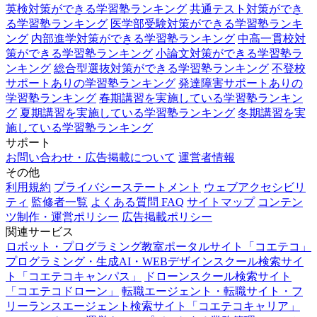
英検対策ができる学習塾ランキング
共通テスト対策ができ
る学習塾ランキング
医学部受験対策ができる学習塾ランキ
ング
内部進学対策ができる学習塾ランキング
中高一貫校対
策ができる学習塾ランキング
小論文対策ができる学習塾ラ
ンキング
総合型選抜対策ができる学習塾ランキング
不登校
サポートありの学習塾ランキング
発達障害サポートありの
学習塾ランキング
春期講習を実施している学習塾ランキン
グ
夏期講習を実施している学習塾ランキング
冬期講習を実
施している学習塾ランキング
サポート
お問い合わせ・広告掲載について
運営者情報
その他
利用規約
プライバシーステートメント
ウェブアクセシビリ
ティ
監修者一覧
よくある質問 FAQ
サイトマップ
コンテン
ツ制作・運営ポリシー
広告掲載ポリシー
関連サービス
ロボット・プログラミング教室ポータルサイト「コエテコ」
プログラミング・生成AI・WEBデザインスクール検索サイ
ト「コエテコキャンパス」
ドローンスクール検索サイト
「コエテコドローン」
転職エージェント・転職サイト・フ
リーランスエージェント検索サイト「コエテコキャリア」