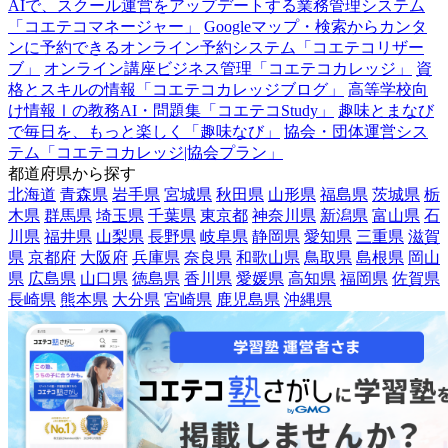
AIで、スクール運営をアップデートする業務管理システム
「コエテコマネージャー」
Googleマップ・検索からカンタ
ンに予約できるオンライン予約システム「コエテコリザー
ブ」
オンライン講座ビジネス管理「コエテコカレッジ」
資
格とスキルの情報「コエテコカレッジブログ」
高等学校向
け情報Ⅰの教務AI・問題集「コエテコStudy」
趣味とまなび
で毎日を、もっと楽しく「趣味なび」
協会・団体運営シス
テム「コエテコカレッジ|協会プラン」
都道府県から探す
北海道
青森県
岩手県
宮城県
秋田県
山形県
福島県
茨城県
栃
木県
群馬県
埼玉県
千葉県
東京都
神奈川県
新潟県
富山県
石
川県
福井県
山梨県
長野県
岐阜県
静岡県
愛知県
三重県
滋賀
県
京都府
大阪府
兵庫県
奈良県
和歌山県
鳥取県
島根県
岡山
県
広島県
山口県
徳島県
香川県
愛媛県
高知県
福岡県
佐賀県
長崎県
熊本県
大分県
宮崎県
鹿児島県
沖縄県