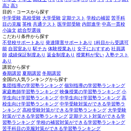
高2
高3
目的・コースから探す
中学受験
高校受験
大学受験
定期テスト
学校の補習
苦手科
目の克服
英検
共通テスト
医学部受験
内部進学
中高一貫校
小論文
総合型選抜
こだわり条件から探す
不登校サポートあり
発達障害サポートあり
1科目から受講可
能
自習室あり
駅チカ
体験授業あり
女子におすすめ
社員講
師
成績保証制度あり
返金制度あり
授業料が安い
入塾テスト
あり
講習から探す
春期講習
夏期講習
冬期講習
全国の人気ランキングから探す
集団指導の学習塾ランキング
個別指導の学習塾ランキング
家庭教師学習塾ランキング
映像授業の学習塾ランキング
小
学生向け学習塾ランキング
中学生向け学習塾ランキング
高
校生向け学習塾ランキング
中学受験対策ができる学習塾ラ
ンキング
高校受験対策ができる学習塾ランキング
大学受験
対策ができる学習塾ランキング
定期テスト対策ができる学
習塾ランキング
学校の補習対策ができる学習塾ランキング
苦手科目の克服対策ができる学習塾ランキング