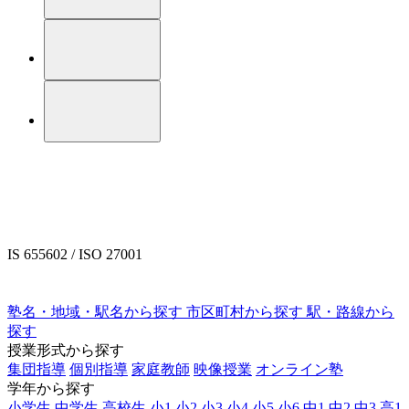
IS 655602 / ISO 27001
塾名・地域・駅名から探す
市区町村から探す
駅・路線から
探す
授業形式から探す
集団指導
個別指導
家庭教師
映像授業
オンライン塾
学年から探す
小学生
中学生
高校生
小1
小2
小3
小4
小5
小6
中1
中2
中3
高1