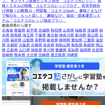
ブ」
オンライン講座ビジネス管理「コエテコカレッジ」
資
格とスキルの情報「コエテコカレッジブログ」
高等学校向
け情報Ⅰの教務AI・問題集「コエテコStudy」
趣味とまなび
で毎日を、もっと楽しく「趣味なび」
協会・団体運営シス
テム「コエテコカレッジ|協会プラン」
都道府県から探す
北海道
青森県
岩手県
宮城県
秋田県
山形県
福島県
茨城県
栃
木県
群馬県
埼玉県
千葉県
東京都
神奈川県
新潟県
富山県
石
川県
福井県
山梨県
長野県
岐阜県
静岡県
愛知県
三重県
滋賀
県
京都府
大阪府
兵庫県
奈良県
和歌山県
鳥取県
島根県
岡山
県
広島県
山口県
徳島県
香川県
愛媛県
高知県
福岡県
佐賀県
長崎県
熊本県
大分県
宮崎県
鹿児島県
沖縄県