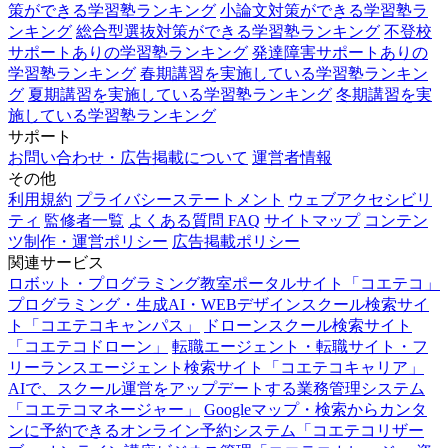
策ができる学習塾ランキング
小論文対策ができる学習塾ラ
ンキング
総合型選抜対策ができる学習塾ランキング
不登校
サポートありの学習塾ランキング
発達障害サポートありの
学習塾ランキング
春期講習を実施している学習塾ランキン
グ
夏期講習を実施している学習塾ランキング
冬期講習を実
施している学習塾ランキング
サポート
お問い合わせ・広告掲載について
運営者情報
その他
利用規約
プライバシーステートメント
ウェブアクセシビリ
ティ
監修者一覧
よくある質問 FAQ
サイトマップ
コンテン
ツ制作・運営ポリシー
広告掲載ポリシー
関連サービス
ロボット・プログラミング教室ポータルサイト「コエテコ」
プログラミング・生成AI・WEBデザインスクール検索サイ
ト「コエテコキャンパス」
ドローンスクール検索サイト
「コエテコドローン」
転職エージェント・転職サイト・フ
リーランスエージェント検索サイト「コエテコキャリア」
AIで、スクール運営をアップデートする業務管理システム
「コエテコマネージャー」
Googleマップ・検索からカンタ
ンに予約できるオンライン予約システム「コエテコリザー