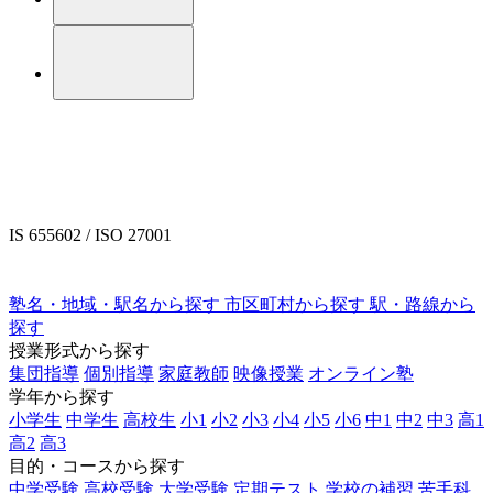
IS 655602 / ISO 27001
塾名・地域・駅名から探す
市区町村から探す
駅・路線から
探す
授業形式から探す
集団指導
個別指導
家庭教師
映像授業
オンライン塾
学年から探す
小学生
中学生
高校生
小1
小2
小3
小4
小5
小6
中1
中2
中3
高1
高2
高3
目的・コースから探す
中学受験
高校受験
大学受験
定期テスト
学校の補習
苦手科