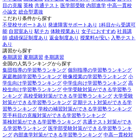
目の克服
英検
共通テスト
医学部受験
内部進学
中高一貫校
小論文
総合型選抜
こだわり条件から探す
不登校サポートあり
発達障害サポートあり
1科目から受講可
能
自習室あり
駅チカ
体験授業あり
女子におすすめ
社員講
師
成績保証制度あり
返金制度あり
授業料が安い
入塾テスト
あり
講習から探す
春期講習
夏期講習
冬期講習
全国の人気ランキングから探す
集団指導の学習塾ランキング
個別指導の学習塾ランキング
家庭教師学習塾ランキング
映像授業の学習塾ランキング
小
学生向け学習塾ランキング
中学生向け学習塾ランキング
高
校生向け学習塾ランキング
中学受験対策ができる学習塾ラ
ンキング
高校受験対策ができる学習塾ランキング
大学受験
対策ができる学習塾ランキング
定期テスト対策ができる学
習塾ランキング
学校の補習対策ができる学習塾ランキング
苦手科目の克服対策ができる学習塾ランキング
英検対策ができる学習塾ランキング
共通テスト対策ができ
る学習塾ランキング
医学部受験対策ができる学習塾ランキ
ング
内部進学対策ができる学習塾ランキング
中高一貫校対