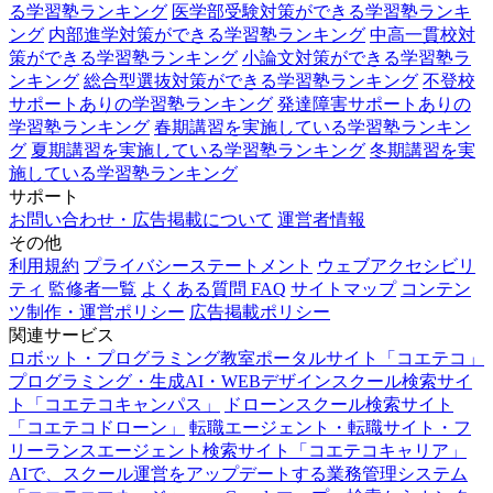
る学習塾ランキング
医学部受験対策ができる学習塾ランキ
ング
内部進学対策ができる学習塾ランキング
中高一貫校対
策ができる学習塾ランキング
小論文対策ができる学習塾ラ
ンキング
総合型選抜対策ができる学習塾ランキング
不登校
サポートありの学習塾ランキング
発達障害サポートありの
学習塾ランキング
春期講習を実施している学習塾ランキン
グ
夏期講習を実施している学習塾ランキング
冬期講習を実
施している学習塾ランキング
サポート
お問い合わせ・広告掲載について
運営者情報
その他
利用規約
プライバシーステートメント
ウェブアクセシビリ
ティ
監修者一覧
よくある質問 FAQ
サイトマップ
コンテン
ツ制作・運営ポリシー
広告掲載ポリシー
関連サービス
ロボット・プログラミング教室ポータルサイト「コエテコ」
プログラミング・生成AI・WEBデザインスクール検索サイ
ト「コエテコキャンパス」
ドローンスクール検索サイト
「コエテコドローン」
転職エージェント・転職サイト・フ
リーランスエージェント検索サイト「コエテコキャリア」
AIで、スクール運営をアップデートする業務管理システム