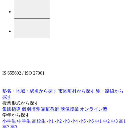
IS 655602 / ISO 27001
塾名・地域・駅名から探す
市区町村から探す
駅・路線から
探す
授業形式から探す
集団指導
個別指導
家庭教師
映像授業
オンライン塾
学年から探す
小学生
中学生
高校生
小1
小2
小3
小4
小5
小6
中1
中2
中3
高1
高2
高3