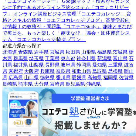
「コエテコマネージャー」
Googleマップ・検索からカンタ
ンに予約できるオンライン予約システム「コエテコリザー
ブ」
オンライン講座ビジネス管理「コエテコカレッジ」
資
格とスキルの情報「コエテコカレッジブログ」
高等学校向
け情報Ⅰの教務AI・問題集「コエテコStudy」
趣味とまなび
で毎日を、もっと楽しく「趣味なび」
協会・団体運営シス
テム「コエテコカレッジ|協会プラン」
都道府県から探す
北海道
青森県
岩手県
宮城県
秋田県
山形県
福島県
茨城県
栃
木県
群馬県
埼玉県
千葉県
東京都
神奈川県
新潟県
富山県
石
川県
福井県
山梨県
長野県
岐阜県
静岡県
愛知県
三重県
滋賀
県
京都府
大阪府
兵庫県
奈良県
和歌山県
鳥取県
島根県
岡山
県
広島県
山口県
徳島県
香川県
愛媛県
高知県
福岡県
佐賀県
長崎県
熊本県
大分県
宮崎県
鹿児島県
沖縄県