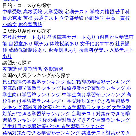
目的・コースから探す
中学受験
高校受験
大学受験
定期テスト
学校の補習
苦手科
目の克服
英検
共通テスト
医学部受験
内部進学
中高一貫校
小論文
総合型選抜
こだわり条件から探す
不登校サポートあり
発達障害サポートあり
1科目から受講可
能
自習室あり
駅チカ
体験授業あり
女子におすすめ
社員講
師
成績保証制度あり
返金制度あり
授業料が安い
入塾テスト
あり
講習から探す
春期講習
夏期講習
冬期講習
全国の人気ランキングから探す
集団指導の学習塾ランキング
個別指導の学習塾ランキング
家庭教師学習塾ランキング
映像授業の学習塾ランキング
小
学生向け学習塾ランキング
中学生向け学習塾ランキング
高
校生向け学習塾ランキング
中学受験対策ができる学習塾ラ
ンキング
高校受験対策ができる学習塾ランキング
大学受験
対策ができる学習塾ランキング
定期テスト対策ができる学
習塾ランキング
学校の補習対策ができる学習塾ランキング
苦手科目の克服対策ができる学習塾ランキング
英検対策ができる学習塾ランキング
共通テスト対策ができ