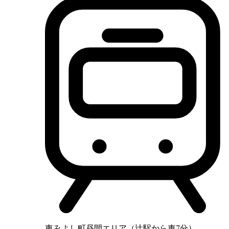
東みよし町昼間エリア（辻駅から車7分）