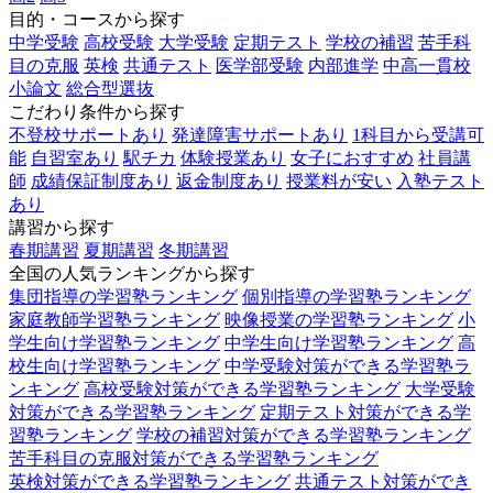
目的・コースから探す
中学受験
高校受験
大学受験
定期テスト
学校の補習
苦手科
目の克服
英検
共通テスト
医学部受験
内部進学
中高一貫校
小論文
総合型選抜
こだわり条件から探す
不登校サポートあり
発達障害サポートあり
1科目から受講可
能
自習室あり
駅チカ
体験授業あり
女子におすすめ
社員講
師
成績保証制度あり
返金制度あり
授業料が安い
入塾テスト
あり
講習から探す
春期講習
夏期講習
冬期講習
全国の人気ランキングから探す
集団指導の学習塾ランキング
個別指導の学習塾ランキング
家庭教師学習塾ランキング
映像授業の学習塾ランキング
小
学生向け学習塾ランキング
中学生向け学習塾ランキング
高
校生向け学習塾ランキング
中学受験対策ができる学習塾ラ
ンキング
高校受験対策ができる学習塾ランキング
大学受験
対策ができる学習塾ランキング
定期テスト対策ができる学
習塾ランキング
学校の補習対策ができる学習塾ランキング
苦手科目の克服対策ができる学習塾ランキング
英検対策ができる学習塾ランキング
共通テスト対策ができ