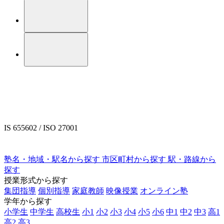
IS 655602 / ISO 27001
塾名・地域・駅名から探す
市区町村から探す
駅・路線から
探す
授業形式から探す
集団指導
個別指導
家庭教師
映像授業
オンライン塾
学年から探す
小学生
中学生
高校生
小1
小2
小3
小4
小5
小6
中1
中2
中3
高1
高2
高3