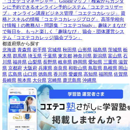
「コエテコマネージャー」
Googleマップ・検索からカンタ
ンに予約できるオンライン予約システム「コエテコリザー
ブ」
オンライン講座ビジネス管理「コエテコカレッジ」
資
格とスキルの情報「コエテコカレッジブログ」
高等学校向
け情報Ⅰの教務AI・問題集「コエテコStudy」
趣味とまなび
で毎日を、もっと楽しく「趣味なび」
協会・団体運営シス
テム「コエテコカレッジ|協会プラン」
都道府県から探す
北海道
青森県
岩手県
宮城県
秋田県
山形県
福島県
茨城県
栃
木県
群馬県
埼玉県
千葉県
東京都
神奈川県
新潟県
富山県
石
川県
福井県
山梨県
長野県
岐阜県
静岡県
愛知県
三重県
滋賀
県
京都府
大阪府
兵庫県
奈良県
和歌山県
鳥取県
島根県
岡山
県
広島県
山口県
徳島県
香川県
愛媛県
高知県
福岡県
佐賀県
長崎県
熊本県
大分県
宮崎県
鹿児島県
沖縄県