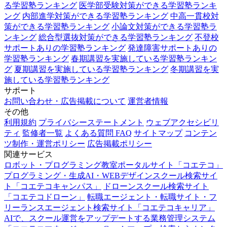
る学習塾ランキング
医学部受験対策ができる学習塾ランキ
ング
内部進学対策ができる学習塾ランキング
中高一貫校対
策ができる学習塾ランキング
小論文対策ができる学習塾ラ
ンキング
総合型選抜対策ができる学習塾ランキング
不登校
サポートありの学習塾ランキング
発達障害サポートありの
学習塾ランキング
春期講習を実施している学習塾ランキン
グ
夏期講習を実施している学習塾ランキング
冬期講習を実
施している学習塾ランキング
サポート
お問い合わせ・広告掲載について
運営者情報
その他
利用規約
プライバシーステートメント
ウェブアクセシビリ
ティ
監修者一覧
よくある質問 FAQ
サイトマップ
コンテン
ツ制作・運営ポリシー
広告掲載ポリシー
関連サービス
ロボット・プログラミング教室ポータルサイト「コエテコ」
プログラミング・生成AI・WEBデザインスクール検索サイ
ト「コエテコキャンパス」
ドローンスクール検索サイト
「コエテコドローン」
転職エージェント・転職サイト・フ
リーランスエージェント検索サイト「コエテコキャリア」
AIで、スクール運営をアップデートする業務管理システム