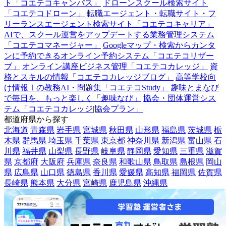
ト「コエテコキャンパス」
ドローンスクール検索サイト
「コエテコドローン」
転職エージェント・転職サイト・フ
リーランスエージェント検索サイト「コエテコキャリア」
AIで、スクール運営をアップデートする業務管理システム
「コエテコマネージャー」
Googleマップ・検索からカンタ
ンに予約できるオンライン予約システム「コエテコリザー
ブ」
オンライン講座ビジネス管理「コエテコカレッジ」
資
格とスキルの情報「コエテコカレッジブログ」
高等学校向
け情報Ⅰの教務AI・問題集「コエテコStudy」
趣味とまなび
で毎日を、もっと楽しく「趣味なび」
協会・団体運営シス
テム「コエテコカレッジ|協会プラン」
都道府県から探す
北海道
青森県
岩手県
宮城県
秋田県
山形県
福島県
茨城県
栃
木県
群馬県
埼玉県
千葉県
東京都
神奈川県
新潟県
富山県
石
川県
福井県
山梨県
長野県
岐阜県
静岡県
愛知県
三重県
滋賀
県
京都府
大阪府
兵庫県
奈良県
和歌山県
鳥取県
島根県
岡山
県
広島県
山口県
徳島県
香川県
愛媛県
高知県
福岡県
佐賀県
長崎県
熊本県
大分県
宮崎県
鹿児島県
沖縄県