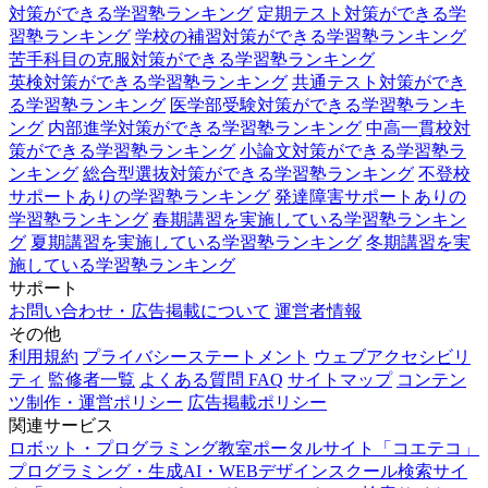
対策ができる学習塾ランキング
定期テスト対策ができる学
習塾ランキング
学校の補習対策ができる学習塾ランキング
苦手科目の克服対策ができる学習塾ランキング
英検対策ができる学習塾ランキング
共通テスト対策ができ
る学習塾ランキング
医学部受験対策ができる学習塾ランキ
ング
内部進学対策ができる学習塾ランキング
中高一貫校対
策ができる学習塾ランキング
小論文対策ができる学習塾ラ
ンキング
総合型選抜対策ができる学習塾ランキング
不登校
サポートありの学習塾ランキング
発達障害サポートありの
学習塾ランキング
春期講習を実施している学習塾ランキン
グ
夏期講習を実施している学習塾ランキング
冬期講習を実
施している学習塾ランキング
サポート
お問い合わせ・広告掲載について
運営者情報
その他
利用規約
プライバシーステートメント
ウェブアクセシビリ
ティ
監修者一覧
よくある質問 FAQ
サイトマップ
コンテン
ツ制作・運営ポリシー
広告掲載ポリシー
関連サービス
ロボット・プログラミング教室ポータルサイト「コエテコ」
プログラミング・生成AI・WEBデザインスクール検索サイ