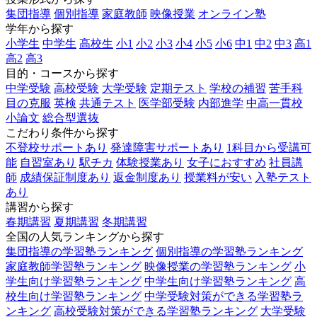
集団指導
個別指導
家庭教師
映像授業
オンライン塾
学年から探す
小学生
中学生
高校生
小1
小2
小3
小4
小5
小6
中1
中2
中3
高1
高2
高3
目的・コースから探す
中学受験
高校受験
大学受験
定期テスト
学校の補習
苦手科
目の克服
英検
共通テスト
医学部受験
内部進学
中高一貫校
小論文
総合型選抜
こだわり条件から探す
不登校サポートあり
発達障害サポートあり
1科目から受講可
能
自習室あり
駅チカ
体験授業あり
女子におすすめ
社員講
師
成績保証制度あり
返金制度あり
授業料が安い
入塾テスト
あり
講習から探す
春期講習
夏期講習
冬期講習
全国の人気ランキングから探す
集団指導の学習塾ランキング
個別指導の学習塾ランキング
家庭教師学習塾ランキング
映像授業の学習塾ランキング
小
学生向け学習塾ランキング
中学生向け学習塾ランキング
高
校生向け学習塾ランキング
中学受験対策ができる学習塾ラ
ンキング
高校受験対策ができる学習塾ランキング
大学受験