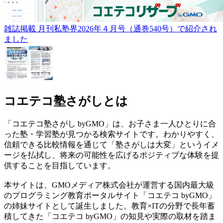
雑誌掲載
月刊私塾界2026年４月号（通巻540号）で紹介され
ました
コエテコ塾さがしとは
「コエテコ塾さがし byGMO」は、お子さま一人ひとりに合
った塾・学習塾が見つかる検索サイトです。わかりやすく、
信頼できる比較情報を通じて「塾さがしは大変」というイメ
ージを払拭し、将来の可能性を広げるポジティブな体験を提
供することを目指しています。
本サイトは、GMOメディア株式会社が運営する国内最大級
のプログラミング教育ポータルサイト「コエテコ byGMO」
の姉妹サイトとして誕生しました。教育×ITの分野で長年蓄
積してきた「コエテコ byGMO」の知見や実際の取材を踏ま