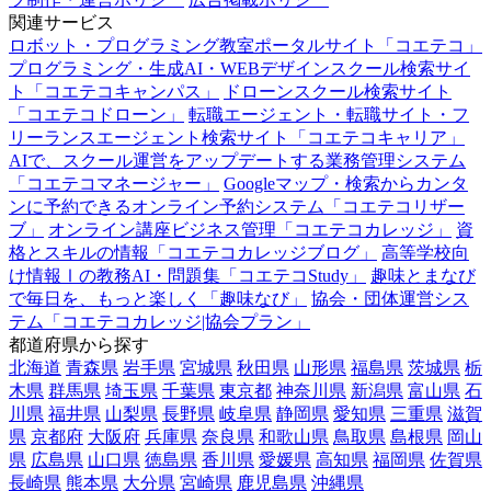
関連サービス
ロボット・プログラミング教室ポータルサイト「コエテコ」
プログラミング・生成AI・WEBデザインスクール検索サイ
ト「コエテコキャンパス」
ドローンスクール検索サイト
「コエテコドローン」
転職エージェント・転職サイト・フ
リーランスエージェント検索サイト「コエテコキャリア」
AIで、スクール運営をアップデートする業務管理システム
「コエテコマネージャー」
Googleマップ・検索からカンタ
ンに予約できるオンライン予約システム「コエテコリザー
ブ」
オンライン講座ビジネス管理「コエテコカレッジ」
資
格とスキルの情報「コエテコカレッジブログ」
高等学校向
け情報Ⅰの教務AI・問題集「コエテコStudy」
趣味とまなび
で毎日を、もっと楽しく「趣味なび」
協会・団体運営シス
テム「コエテコカレッジ|協会プラン」
都道府県から探す
北海道
青森県
岩手県
宮城県
秋田県
山形県
福島県
茨城県
栃
木県
群馬県
埼玉県
千葉県
東京都
神奈川県
新潟県
富山県
石
川県
福井県
山梨県
長野県
岐阜県
静岡県
愛知県
三重県
滋賀
県
京都府
大阪府
兵庫県
奈良県
和歌山県
鳥取県
島根県
岡山
県
広島県
山口県
徳島県
香川県
愛媛県
高知県
福岡県
佐賀県
長崎県
熊本県
大分県
宮崎県
鹿児島県
沖縄県