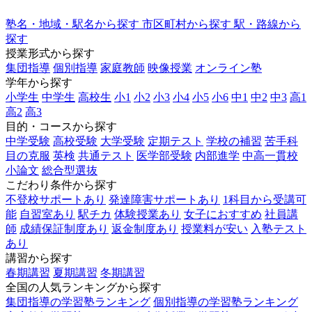
塾名・地域・駅名から探す
市区町村から探す
駅・路線から
探す
授業形式から探す
集団指導
個別指導
家庭教師
映像授業
オンライン塾
学年から探す
小学生
中学生
高校生
小1
小2
小3
小4
小5
小6
中1
中2
中3
高1
高2
高3
目的・コースから探す
中学受験
高校受験
大学受験
定期テスト
学校の補習
苦手科
目の克服
英検
共通テスト
医学部受験
内部進学
中高一貫校
小論文
総合型選抜
こだわり条件から探す
不登校サポートあり
発達障害サポートあり
1科目から受講可
能
自習室あり
駅チカ
体験授業あり
女子におすすめ
社員講
師
成績保証制度あり
返金制度あり
授業料が安い
入塾テスト
あり
講習から探す
春期講習
夏期講習
冬期講習
全国の人気ランキングから探す
集団指導の学習塾ランキング
個別指導の学習塾ランキング