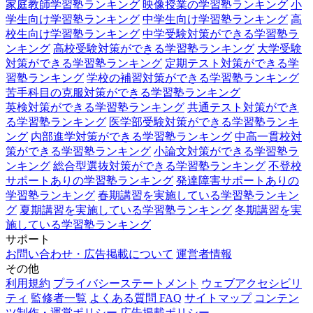
家庭教師学習塾ランキング
映像授業の学習塾ランキング
小
学生向け学習塾ランキング
中学生向け学習塾ランキング
高
校生向け学習塾ランキング
中学受験対策ができる学習塾ラ
ンキング
高校受験対策ができる学習塾ランキング
大学受験
対策ができる学習塾ランキング
定期テスト対策ができる学
習塾ランキング
学校の補習対策ができる学習塾ランキング
苦手科目の克服対策ができる学習塾ランキング
英検対策ができる学習塾ランキング
共通テスト対策ができ
る学習塾ランキング
医学部受験対策ができる学習塾ランキ
ング
内部進学対策ができる学習塾ランキング
中高一貫校対
策ができる学習塾ランキング
小論文対策ができる学習塾ラ
ンキング
総合型選抜対策ができる学習塾ランキング
不登校
サポートありの学習塾ランキング
発達障害サポートありの
学習塾ランキング
春期講習を実施している学習塾ランキン
グ
夏期講習を実施している学習塾ランキング
冬期講習を実
施している学習塾ランキング
サポート
お問い合わせ・広告掲載について
運営者情報
その他
利用規約
プライバシーステートメント
ウェブアクセシビリ
ティ
監修者一覧
よくある質問 FAQ
サイトマップ
コンテン
ツ制作・運営ポリシー
広告掲載ポリシー