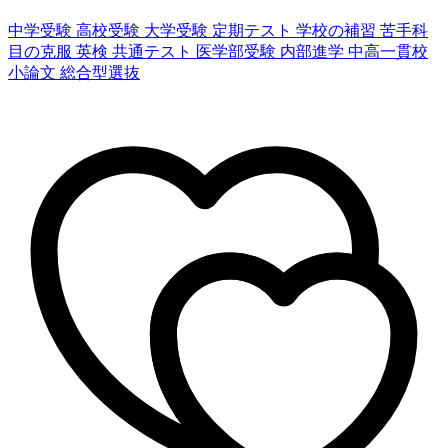
中学受験
高校受験
大学受験
定期テスト
学校の補習
苦手科
目の克服
英検
共通テスト
医学部受験
内部進学
中高一貫校
小論文
総合型選抜