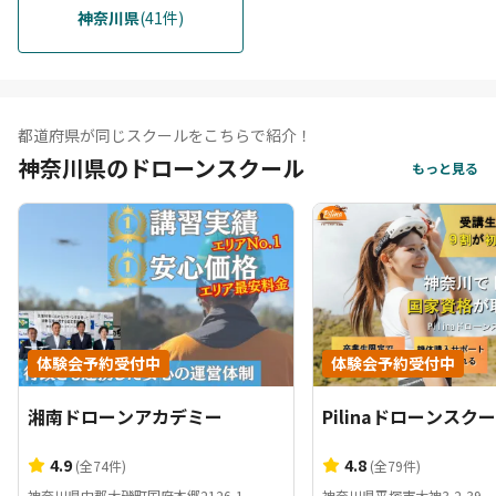
神奈川県
(41件)
都道府県が同じスクールをこちらで紹介！
神奈川県のドローンスクール
もっと見る
体験会予約受付中
体験会予約受付中
湘南ドローンアカデミー
Pilinaドローンスク
4.9
4.8
(全74件)
(全79件)
神奈川県中郡大磯町国府本郷2126-1
神奈川県平塚市大神3-2-39