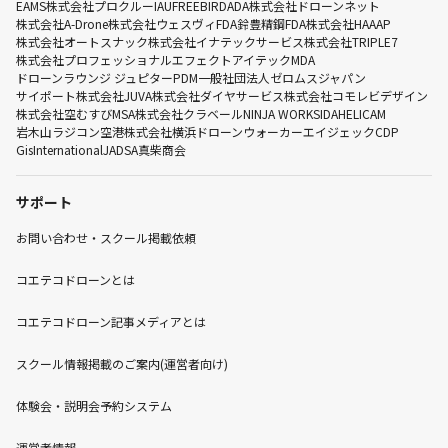
EAMS
株式会社プロクルー
IAU
FREEBIRD
ADA
株式会社ドローンネット
株式会社A-Drone
株式会社ウェスヴィ
FDA
鈴豊精鋼
FDA
株式会社HAAAP
株式会社オートスナック
株式会社イナテックサービス
株式会社TRIPLE7
株式会社プロフェッショナルエフェクト
アイテック
MDA
ドローンラウンジ ジュピター
PDM
一般社団法人ゼロムスジャパン
サイポート株式会社
JUVA
株式会社ダイヤサービス
株式会社コモレビデザイン
株式会社空むすび
MSA
株式会社クラベール
NINJA WORKS
IDA
HELICAM
岩木山ラジコン空港株式会社
横浜ドローンウォーカー
エイジェック
CDP
GisInternational
JADSA
真柴商会
サポート
お問い合わせ・スクール掲載依頼
コエテコドローンとは
コエテコドローン記事メディアとは
スクール情報掲載のご案内(運営者向け)
体験会・説明会予約システム
運営者情報