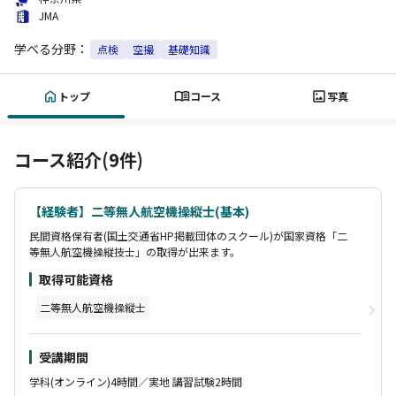
JMA
学べる分野：
点検
空撮
基礎知識
トップ
コース
写真
コース紹介(9件)
【経験者】二等無人航空機操縦士(基本)
民間資格保有者(国土交通省HP掲載団体のスクール)が国家資格「二
等無人航空機操縦技士」の取得が出来ます。
取得可能資格
二等無人航空機操縦士
受講期間
学科(オンライン)4時間／実地 講習試験2時間