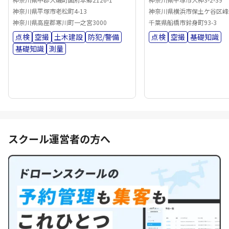
神奈川県平塚市老松町4-13
神奈川県横浜市保土ケ谷区峰沢
神奈川県高座郡寒川町一之宮3000
千葉県船橋市鈴身町93-3
点検
空撮
土木建設
防犯/警備
点検
空撮
基礎知識
基礎知識
測量
スクール運営者の方へ