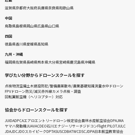
滋賀県
京都府
大阪府
兵庫県
奈良県
和歌山県
中国
鳥取県
島根県
岡山県
広島県
山口県
四国
徳島県
香川県
愛媛県
高知県
九州・沖縄
福岡県
佐賀県
長崎県
熊本県
大分県
宮崎県
鹿児島県
沖縄県
学びたい分野からドローンスクールを探す
点検
物流
空撮
土木建設
防犯/警備
農薬散布/農業
基礎知識
測量
水中ドローン
FPVドローン
防災/減災
赤外線カメラ点検・調査
回転翼航空機（ヘリコプター）対応
協会からドローンスクールを探す
JUIDA
DPCA
エアロエントリー
ドローン検定協会
農林水産航空協会
DPA
JMA
ヤマハ発動機
JUAVAC
DEO
石川エナジーリサーチ
ジドコン
Flight PILOT
JULC
JDA
JDC
JDO
スカイピーク
DPTA
SUSC
DBA
TWC
DSC
JDPA
日本航空教育協会