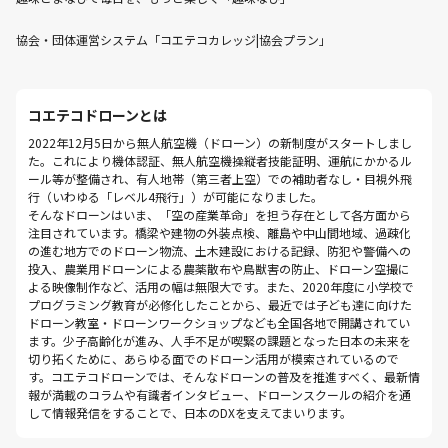
協会・団体運営システム「コエテコカレッジ|協会プラン」
コエテコドローンとは
2022年12月5日から無人航空機（ドローン）の新制度がスタートしまし
た。これにより機体認証、無人航空機操縦者技能証明、運航にかかるル
ール等が整備され、有人地帯（第三者上空）での補助者なし・目視外飛
行（いわゆる「レベル4飛行」）が可能になりました。
そんなドローンはいま、「空の産業革命」を担う存在として各方面から
注目されています。橋梁や建物の外装点検、離島や中山間地域、過疎化
の進む地方でのドローン物流、土木建設における記録、防犯や警備への
投入、農業用ドローンによる農薬散布や鳥獣害の防止、ドローン空撮に
よる映像制作など、活用の幅は無限大です。また、2020年度に小学校で
プログラミング教育が必修化したことから、最近では子ども達に向けた
ドローン教室・ドローンワークショップなども全国各地で開講されてい
ます。少子高齢化が進み、人手不足が喫緊の課題となった日本の未来を
切り拓くために、あらゆる面でのドローン活用が模索されているので
す。コエテコドローンでは、そんなドローンの普及を推進すべく、最新情
報が満載のコラムや有識者インタビュー、ドローンスクールの紹介を通
して情報発信をすることで、日本のDXを支えてまいります。