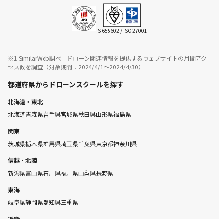
IS 655602 / ISO 27001
※1 SimilarWeb調べ ドローン関連情報を提供するウェブサイトの月間アク
セス数を調査（対象期間：2024/4/1〜2024/4/30）
都道府県からドローンスクールを探す
北海道・東北
北海道
青森県
岩手県
宮城県
秋田県
山形県
福島県
関東
茨城県
栃木県
群馬県
埼玉県
千葉県
東京都
神奈川県
信越・北陸
新潟県
富山県
石川県
福井県
山梨県
長野県
東海
岐阜県
静岡県
愛知県
三重県
近畿