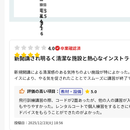
設備
学習
キ
の
料
の
環境
4.5
ュ
質
金
充
4.
3.
4.5
ラ
実
4.
ム
5
8
4.
1
6
4.0
卒業確認済
新開講され明るく清潔な施設と熱心なインストラ
新規開講による清潔感のある気持ちのよい施設が特によかった
イスにより、やる気を促されたこととでスムーズに講習が終了
評価の高い項目：
教材・設備
5.0
飛行訓練講習の際、コードが2面あったが、他の人の講習が
もやりやすかった。レンタルコートで個人練習をするときに
ドバイスをもらうことができたのがよかった。
投稿日：2025/12/23(火) 18:56