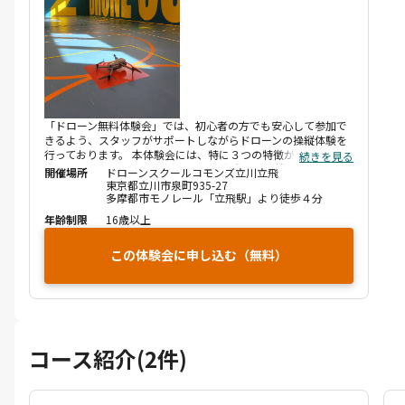
「ドローン無料体験会」では、初心者の方でも安心して参加で
きるよう、スタッフがサポートしながらドローンの操縦体験を
行っております。 本体験会には、特に３つの特徴があります。
続きを見る
❶参加者一人ひとりが操縦可能！ ❷実際の講習機を使用したド
開催場所
ドローンスクールコモンズ立川立飛
ローン操縦体験 ❸インストラクターによる丁寧な体験レッスン
東京都立川市泉町935-27
多摩都市モノレール「立飛駅」より徒歩４分
是非お気軽にご参加ください。 【ご注意】 お早めの体験会予約
をお願いいたします。直近の日程は埋まってる場合がございま
年齢制限
16歳以上
す。あらかじめご了承をお願いいたします。
この体験会に申し込む（無料）
コース紹介(2件)