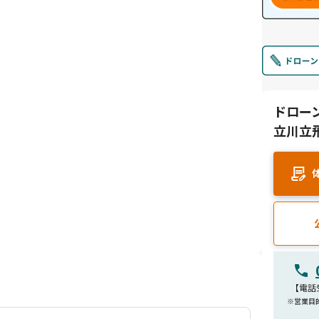
ドロー
立川立
【電話受
※営業目