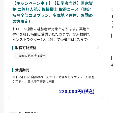
【キャンペーン中！】【初学者向け】国家資
格 二等無人航空機操縦士 取得コース（限定
解除全部コミプラン、多摩地区在住、お勤め
の方限定）
ドローン操縦未経験者が対象となります。実地と
学科を各10時間ご受講いただきます。少人数制で
インストラクター1人に対して受講生は2名まで。
ドローンの基本的な操縦技術をゼロからしっかり
取得可能資格
と学ぶことができます。コースは1コマ3時間から
で、ご自身のスケジュールに合わせて受講が可能
二等無人航空機操縦士
です。学科はオンラインのため自宅や電車移動中
などでも受講可能です。
受講期間
コース修了後に実地修了審査（自動車教習所の卒
業検定のイメージ）を別日に実施します。実地修
2日～5日（ご自身のペースで1日3時間からスケジュール調整
了審査1回分の費用を含みます。実地修了審査に
が可能）、実地修了審査は別日
合格すると「講習修了証明書」を取得できます。
220,000円(税込)
講習修了証明書を取得された方は、実地試験が免
除されます。