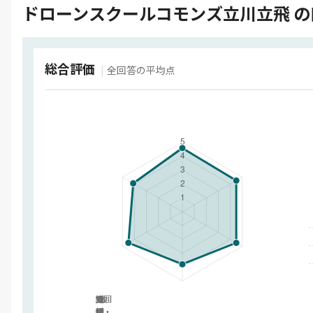
ドローンスクールコモンズ立川立飛 の口
総合評価
全回答の平均点
雰囲
カ
講
受
支
教
材・
気・
リ
師
講
援