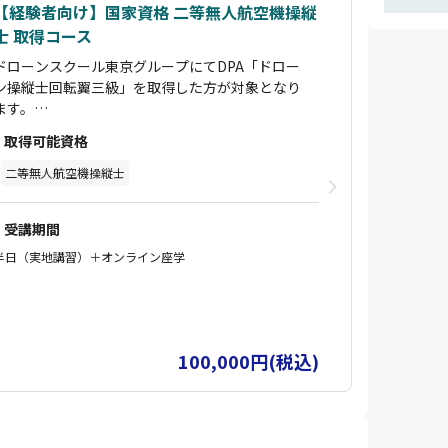
【経験者向け】国家資格 二等無人航空機操縦
士 取得コース
ドローンスクール東京グループにてDPA「ドロー
ン操縦士回転翼三級」を取得した方が対象となり
ます。
他スクール受講生は対象外ととなりますので、ご
取得可能資格
注意ください。
少人数制でインストラクター1人に対して受講生
二等無人航空機操縦士
は2名まで。ご自身のスケジュールに合わせて受
講が可能です。学科はオンラインのため自宅や電
受講期間
車移動中などでも受講可能です。
コース修了後に実地修了審査（自動車教習所の卒
半日（実地講習）＋オンライン座学
業検定のイメージ）を別日に実施します。実地修
了審査1回分の費用を含みます。実地修了審査に
合格すると「講習修了証明書」を取得できます。
講習修了証明書を取得された方は、実地試験が免
100,000円(税込)
除されます。