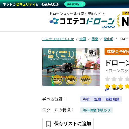
無料診断
ドローンスクール検索・予約サイト
コエテコドローンTOP
全国
関東
東京都
ドロー
体験会予約
ドロー
ドローンスク
東京都
学べる分野：
点検
空撮
基礎知識
スクールの特徴：
無料操縦体験あり
保存リストに追加