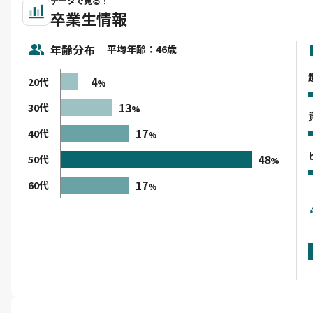
データで見る！
卒業生情報
年齢分布
平均年齢：46歳
4
20代
%
13
30代
%
17
40代
%
48
50代
%
17
60代
%