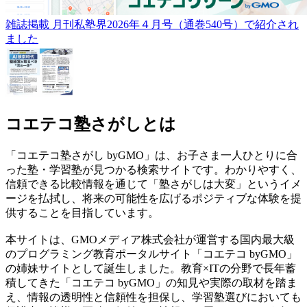
雑誌掲載
月刊私塾界2026年４月号（通巻540号）で紹介され
ました
コエテコ塾さがしとは
「コエテコ塾さがし byGMO」は、お子さま一人ひとりに合
った塾・学習塾が見つかる検索サイトです。わかりやすく、
信頼できる比較情報を通じて「塾さがしは大変」というイメ
ージを払拭し、将来の可能性を広げるポジティブな体験を提
供することを目指しています。
本サイトは、GMOメディア株式会社が運営する国内最大級
のプログラミング教育ポータルサイト「コエテコ byGMO」
の姉妹サイトとして誕生しました。教育×ITの分野で長年蓄
積してきた「コエテコ byGMO」の知見や実際の取材を踏ま
え、情報の透明性と信頼性を担保し、学習塾選びにおいても