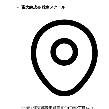
畜大練成会 緑南スクール
北海道河東郡音更町宝来仲町南2丁目4-10