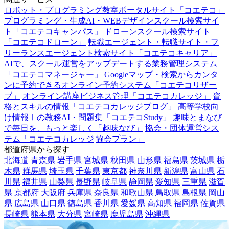
ロボット・プログラミング教室ポータルサイト「コエテコ」
プログラミング・生成AI・WEBデザインスクール検索サイ
ト「コエテコキャンパス」
ドローンスクール検索サイト
「コエテコドローン」
転職エージェント・転職サイト・フ
リーランスエージェント検索サイト「コエテコキャリア」
AIで、スクール運営をアップデートする業務管理システム
「コエテコマネージャー」
Googleマップ・検索からカンタ
ンに予約できるオンライン予約システム「コエテコリザー
ブ」
オンライン講座ビジネス管理「コエテコカレッジ」
資
格とスキルの情報「コエテコカレッジブログ」
高等学校向
け情報Ⅰの教務AI・問題集「コエテコStudy」
趣味とまなび
で毎日を、もっと楽しく「趣味なび」
協会・団体運営シス
テム「コエテコカレッジ|協会プラン」
都道府県から探す
北海道
青森県
岩手県
宮城県
秋田県
山形県
福島県
茨城県
栃
木県
群馬県
埼玉県
千葉県
東京都
神奈川県
新潟県
富山県
石
川県
福井県
山梨県
長野県
岐阜県
静岡県
愛知県
三重県
滋賀
県
京都府
大阪府
兵庫県
奈良県
和歌山県
鳥取県
島根県
岡山
県
広島県
山口県
徳島県
香川県
愛媛県
高知県
福岡県
佐賀県
長崎県
熊本県
大分県
宮崎県
鹿児島県
沖縄県