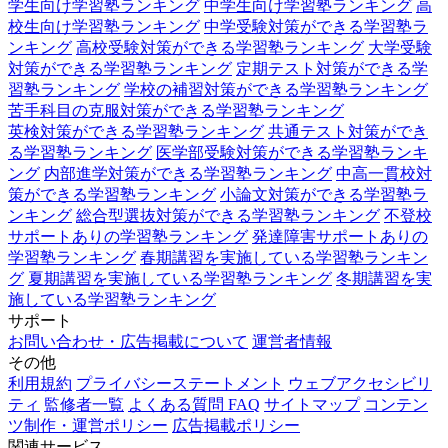
学生向け学習塾ランキング
中学生向け学習塾ランキング
高
校生向け学習塾ランキング
中学受験対策ができる学習塾ラ
ンキング
高校受験対策ができる学習塾ランキング
大学受験
対策ができる学習塾ランキング
定期テスト対策ができる学
習塾ランキング
学校の補習対策ができる学習塾ランキング
苦手科目の克服対策ができる学習塾ランキング
英検対策ができる学習塾ランキング
共通テスト対策ができ
る学習塾ランキング
医学部受験対策ができる学習塾ランキ
ング
内部進学対策ができる学習塾ランキング
中高一貫校対
策ができる学習塾ランキング
小論文対策ができる学習塾ラ
ンキング
総合型選抜対策ができる学習塾ランキング
不登校
サポートありの学習塾ランキング
発達障害サポートありの
学習塾ランキング
春期講習を実施している学習塾ランキン
グ
夏期講習を実施している学習塾ランキング
冬期講習を実
施している学習塾ランキング
サポート
お問い合わせ・広告掲載について
運営者情報
その他
利用規約
プライバシーステートメント
ウェブアクセシビリ
ティ
監修者一覧
よくある質問 FAQ
サイトマップ
コンテン
ツ制作・運営ポリシー
広告掲載ポリシー
関連サービス