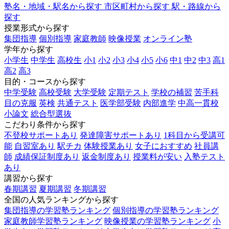
塾名・地域・駅名から探す
市区町村から探す
駅・路線から
探す
授業形式から探す
集団指導
個別指導
家庭教師
映像授業
オンライン塾
学年から探す
小学生
中学生
高校生
小1
小2
小3
小4
小5
小6
中1
中2
中3
高1
高2
高3
目的・コースから探す
中学受験
高校受験
大学受験
定期テスト
学校の補習
苦手科
目の克服
英検
共通テスト
医学部受験
内部進学
中高一貫校
小論文
総合型選抜
こだわり条件から探す
不登校サポートあり
発達障害サポートあり
1科目から受講可
能
自習室あり
駅チカ
体験授業あり
女子におすすめ
社員講
師
成績保証制度あり
返金制度あり
授業料が安い
入塾テスト
あり
講習から探す
春期講習
夏期講習
冬期講習
全国の人気ランキングから探す
集団指導の学習塾ランキング
個別指導の学習塾ランキング
家庭教師学習塾ランキング
映像授業の学習塾ランキング
小