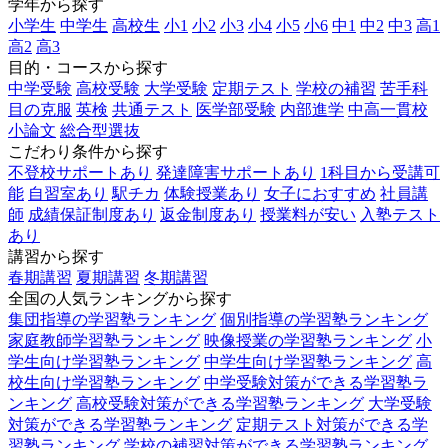
学年から探す
小学生
中学生
高校生
小1
小2
小3
小4
小5
小6
中1
中2
中3
高1
高2
高3
目的・コースから探す
中学受験
高校受験
大学受験
定期テスト
学校の補習
苦手科
目の克服
英検
共通テスト
医学部受験
内部進学
中高一貫校
小論文
総合型選抜
こだわり条件から探す
不登校サポートあり
発達障害サポートあり
1科目から受講可
能
自習室あり
駅チカ
体験授業あり
女子におすすめ
社員講
師
成績保証制度あり
返金制度あり
授業料が安い
入塾テスト
あり
講習から探す
春期講習
夏期講習
冬期講習
全国の人気ランキングから探す
集団指導の学習塾ランキング
個別指導の学習塾ランキング
家庭教師学習塾ランキング
映像授業の学習塾ランキング
小
学生向け学習塾ランキング
中学生向け学習塾ランキング
高
校生向け学習塾ランキング
中学受験対策ができる学習塾ラ
ンキング
高校受験対策ができる学習塾ランキング
大学受験
対策ができる学習塾ランキング
定期テスト対策ができる学
習塾ランキング
学校の補習対策ができる学習塾ランキング