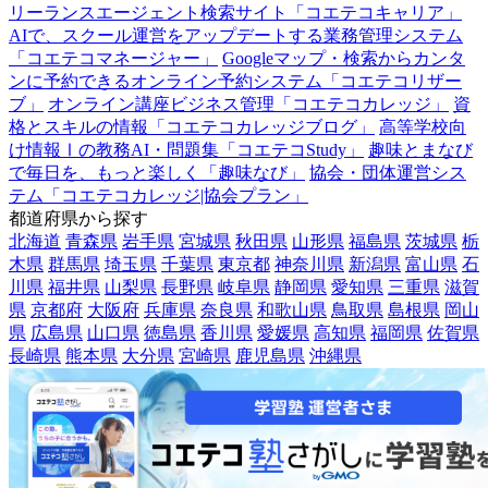
リーランスエージェント検索サイト「コエテコキャリア」
AIで、スクール運営をアップデートする業務管理システム
「コエテコマネージャー」
Googleマップ・検索からカンタ
ンに予約できるオンライン予約システム「コエテコリザー
ブ」
オンライン講座ビジネス管理「コエテコカレッジ」
資
格とスキルの情報「コエテコカレッジブログ」
高等学校向
け情報Ⅰの教務AI・問題集「コエテコStudy」
趣味とまなび
で毎日を、もっと楽しく「趣味なび」
協会・団体運営シス
テム「コエテコカレッジ|協会プラン」
都道府県から探す
北海道
青森県
岩手県
宮城県
秋田県
山形県
福島県
茨城県
栃
木県
群馬県
埼玉県
千葉県
東京都
神奈川県
新潟県
富山県
石
川県
福井県
山梨県
長野県
岐阜県
静岡県
愛知県
三重県
滋賀
県
京都府
大阪府
兵庫県
奈良県
和歌山県
鳥取県
島根県
岡山
県
広島県
山口県
徳島県
香川県
愛媛県
高知県
福岡県
佐賀県
長崎県
熊本県
大分県
宮崎県
鹿児島県
沖縄県