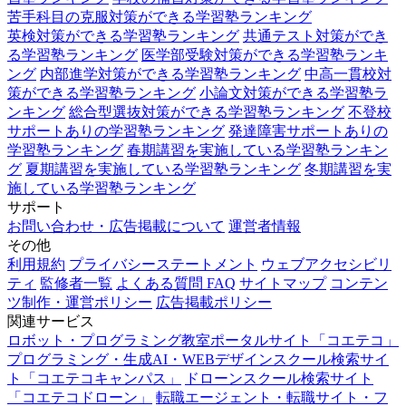
苦手科目の克服対策ができる学習塾ランキング
英検対策ができる学習塾ランキング
共通テスト対策ができ
る学習塾ランキング
医学部受験対策ができる学習塾ランキ
ング
内部進学対策ができる学習塾ランキング
中高一貫校対
策ができる学習塾ランキング
小論文対策ができる学習塾ラ
ンキング
総合型選抜対策ができる学習塾ランキング
不登校
サポートありの学習塾ランキング
発達障害サポートありの
学習塾ランキング
春期講習を実施している学習塾ランキン
グ
夏期講習を実施している学習塾ランキング
冬期講習を実
施している学習塾ランキング
サポート
お問い合わせ・広告掲載について
運営者情報
その他
利用規約
プライバシーステートメント
ウェブアクセシビリ
ティ
監修者一覧
よくある質問 FAQ
サイトマップ
コンテン
ツ制作・運営ポリシー
広告掲載ポリシー
関連サービス
ロボット・プログラミング教室ポータルサイト「コエテコ」
プログラミング・生成AI・WEBデザインスクール検索サイ
ト「コエテコキャンパス」
ドローンスクール検索サイト
「コエテコドローン」
転職エージェント・転職サイト・フ