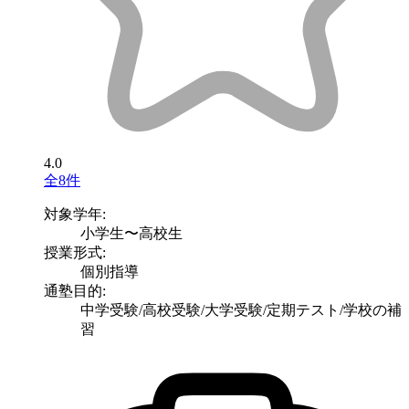
4.0
全8件
対象学年:
小学生〜高校生
授業形式:
個別指導
通塾目的:
中学受験/高校受験/大学受験/定期テスト/学校の補
習