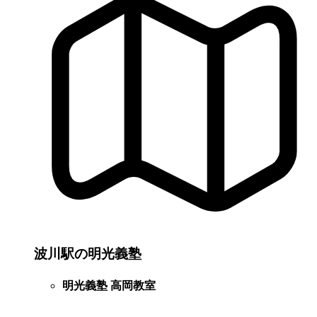
波川駅の明光義塾
明光義塾 高岡教室