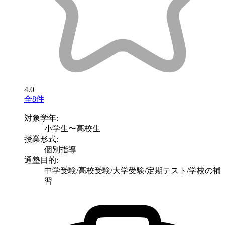
4.0
全8件
対象学年:
小学生〜高校生
授業形式:
個別指導
通塾目的:
中学受験/高校受験/大学受験/定期テスト/学校の補
習