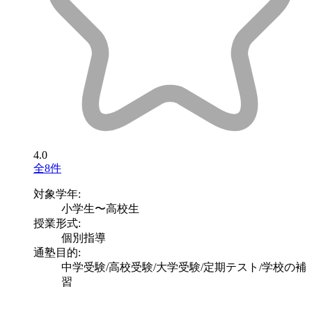
4.0
全8件
対象学年:
小学生〜高校生
授業形式:
個別指導
通塾目的:
中学受験/高校受験/大学受験/定期テスト/学校の補
習