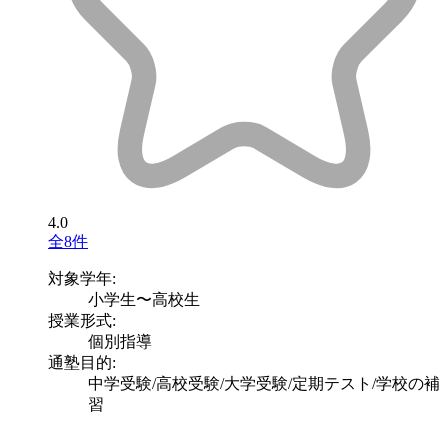
4.0
全8件
対象学年:
小学生〜高校生
授業形式:
個別指導
通塾目的:
中学受験/高校受験/大学受験/定期テスト/学校の補
習