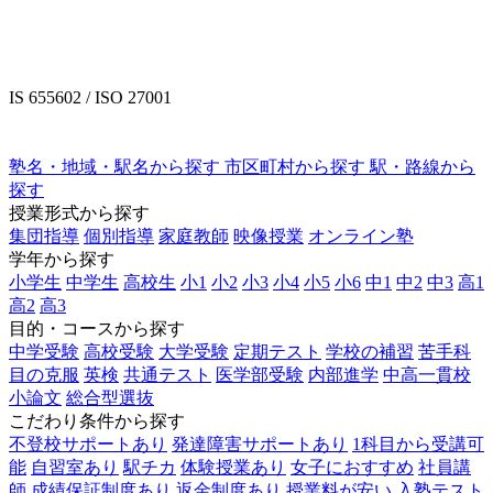
IS 655602 / ISO 27001
塾名・地域・駅名から探す
市区町村から探す
駅・路線から
探す
授業形式から探す
集団指導
個別指導
家庭教師
映像授業
オンライン塾
学年から探す
小学生
中学生
高校生
小1
小2
小3
小4
小5
小6
中1
中2
中3
高1
高2
高3
目的・コースから探す
中学受験
高校受験
大学受験
定期テスト
学校の補習
苦手科
目の克服
英検
共通テスト
医学部受験
内部進学
中高一貫校
小論文
総合型選抜
こだわり条件から探す
不登校サポートあり
発達障害サポートあり
1科目から受講可
能
自習室あり
駅チカ
体験授業あり
女子におすすめ
社員講
師
成績保証制度あり
返金制度あり
授業料が安い
入塾テスト