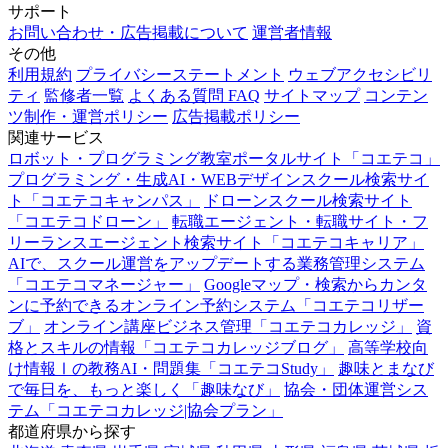
サポート
お問い合わせ・広告掲載について
運営者情報
その他
利用規約
プライバシーステートメント
ウェブアクセシビリ
ティ
監修者一覧
よくある質問 FAQ
サイトマップ
コンテン
ツ制作・運営ポリシー
広告掲載ポリシー
関連サービス
ロボット・プログラミング教室ポータルサイト「コエテコ」
プログラミング・生成AI・WEBデザインスクール検索サイ
ト「コエテコキャンパス」
ドローンスクール検索サイト
「コエテコドローン」
転職エージェント・転職サイト・フ
リーランスエージェント検索サイト「コエテコキャリア」
AIで、スクール運営をアップデートする業務管理システム
「コエテコマネージャー」
Googleマップ・検索からカンタ
ンに予約できるオンライン予約システム「コエテコリザー
ブ」
オンライン講座ビジネス管理「コエテコカレッジ」
資
格とスキルの情報「コエテコカレッジブログ」
高等学校向
け情報Ⅰの教務AI・問題集「コエテコStudy」
趣味とまなび
で毎日を、もっと楽しく「趣味なび」
協会・団体運営シス
テム「コエテコカレッジ|協会プラン」
都道府県から探す