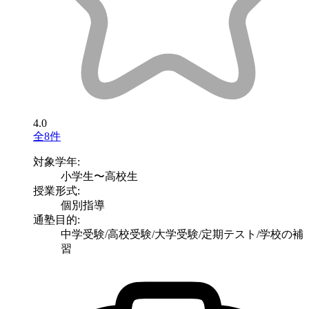
4.0
全8件
対象学年:
小学生〜高校生
授業形式:
個別指導
通塾目的:
中学受験/高校受験/大学受験/定期テスト/学校の補
習