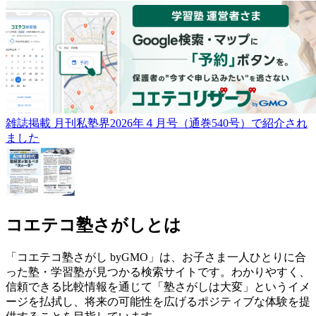
雑誌掲載
月刊私塾界2026年４月号（通巻540号）で紹介され
ました
コエテコ塾さがしとは
「コエテコ塾さがし byGMO」は、お子さま一人ひとりに合
った塾・学習塾が見つかる検索サイトです。わかりやすく、
信頼できる比較情報を通じて「塾さがしは大変」というイメ
ージを払拭し、将来の可能性を広げるポジティブな体験を提