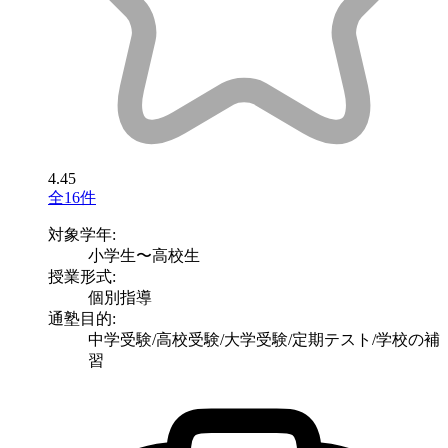
4.45
全16件
対象学年:
小学生〜高校生
授業形式:
個別指導
通塾目的:
中学受験/高校受験/大学受験/定期テスト/学校の補
習