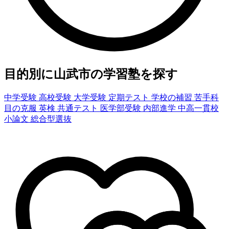
目的別に山武市の学習塾を探す
中学受験
高校受験
大学受験
定期テスト
学校の補習
苦手科
目の克服
英検
共通テスト
医学部受験
内部進学
中高一貫校
小論文
総合型選抜