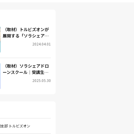
（取材）トルビズオンが
展開する「ソラシェア」
とは？地域の関係者を巻
2024.04.01
き込んでつくる「空の経
済圏」の仕組み
（取材）ソラシェアドロ
ーンスクール｜受講生を
オーディションで選
2025.05.30
ぶ？！市街地で飛ばして
学べる超実践型スクール
福岡支部 トルビズオン