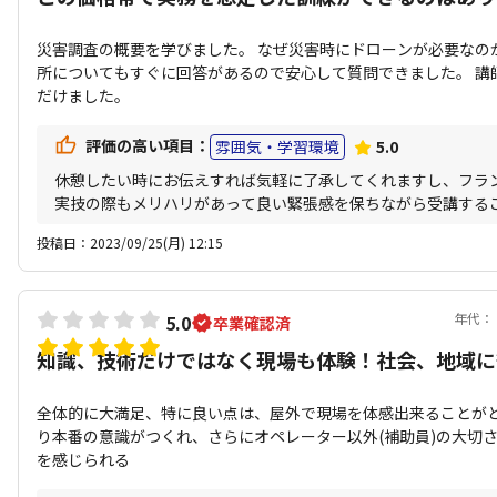
災害調査の概要を学びました。 なぜ災害時にドローンが必要なの
所についてもすぐに回答があるので安心して質問できました。 講
だけました。
評価の高い項目：
雰囲気・学習環境
5.0
休憩したい時にお伝えすれば気軽に了承してくれますし、フラ
実技の際もメリハリがあって良い緊張感を保ちながら受講する
投稿日：2023/09/25(月) 12:15
年代：
5.0
卒業確認済
知識、技術だけではなく現場も体験！社会、地域に
全体的に大満足、特に良い点は、屋外で現場を体感出来ることが
り本番の意識がつくれ、さらにオペレーター以外(補助員)の大切
を感じられる