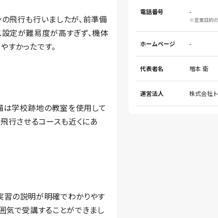
電話番号
-
ンの飛行も行いましたが、前準備
※営業目的
ス設定が難易度が高すぎず、機体
ホームページ
-
やすかったです。
代表者名
増本 衛
運営法人
株式会社
設備は学校跡地の教室を使用して
を飛行させるコースも近くにあ
実習の説明が明確でわかりやす
雰囲気で受講することができまし