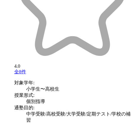
4.0
全8件
対象学年:
小学生〜高校生
授業形式:
個別指導
通塾目的:
中学受験/高校受験/大学受験/定期テスト/学校の補
習