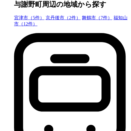
与謝野町周辺の地域から探す
宮津市（5件）
京丹後市（2件）
舞鶴市（7件）
福知山
市（12件）