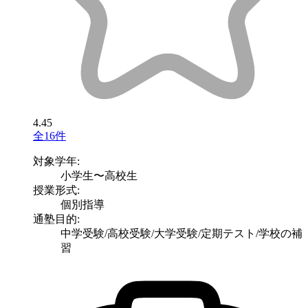
4.45
全16件
対象学年:
小学生〜高校生
授業形式:
個別指導
通塾目的:
中学受験/高校受験/大学受験/定期テスト/学校の補
習