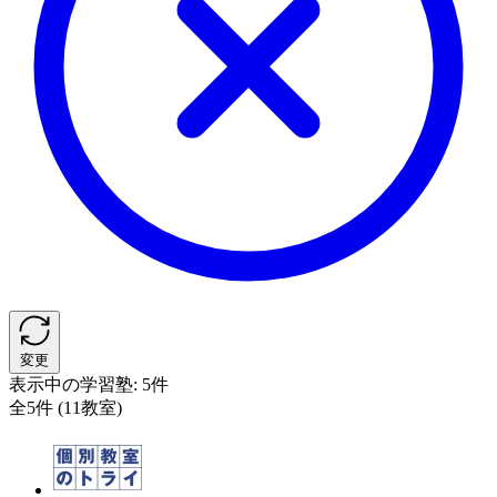
変更
表示中の学習塾:
5件
全5件 (11教室)