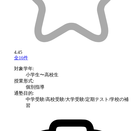
4.45
全16件
対象学年:
小学生〜高校生
授業形式:
個別指導
通塾目的:
中学受験/高校受験/大学受験/定期テスト/学校の補
習