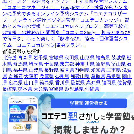
AIで、スクール運営をアップデートする業務管理システム
「コエテコマネージャー」
Googleマップ・検索からカンタ
ンに予約できるオンライン予約システム「コエテコリザー
ブ」
オンライン講座ビジネス管理「コエテコカレッジ」
資
格とスキルの情報「コエテコカレッジブログ」
高等学校向
け情報Ⅰの教務AI・問題集「コエテコStudy」
趣味とまなび
で毎日を、もっと楽しく「趣味なび」
協会・団体運営シス
テム「コエテコカレッジ|協会プラン」
都道府県から探す
北海道
青森県
岩手県
宮城県
秋田県
山形県
福島県
茨城県
栃
木県
群馬県
埼玉県
千葉県
東京都
神奈川県
新潟県
富山県
石
川県
福井県
山梨県
長野県
岐阜県
静岡県
愛知県
三重県
滋賀
県
京都府
大阪府
兵庫県
奈良県
和歌山県
鳥取県
島根県
岡山
県
広島県
山口県
徳島県
香川県
愛媛県
高知県
福岡県
佐賀県
長崎県
熊本県
大分県
宮崎県
鹿児島県
沖縄県