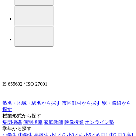
IS 655602 / ISO 27001
塾名・地域・駅名から探す
市区町村から探す
駅・路線から
探す
授業形式から探す
集団指導
個別指導
家庭教師
映像授業
オンライン塾
学年から探す
小学生
中学生
高校生
小1
小2
小3
小4
小5
小6
中1
中2
中3
高1