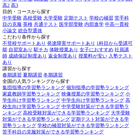
高2
高3
目的・コースから探す
中学受験
高校受験
大学受験
定期テスト
学校の補習
苦手科
目の克服
英検
共通テスト
医学部受験
内部進学
中高一貫校
小論文
総合型選抜
こだわり条件から探す
不登校サポートあり
発達障害サポートあり
1科目から受講可
能
自習室あり
駅チカ
体験授業あり
女子におすすめ
社員講
師
成績保証制度あり
返金制度あり
授業料が安い
入塾テスト
あり
講習から探す
春期講習
夏期講習
冬期講習
全国の人気ランキングから探す
集団指導の学習塾ランキング
個別指導の学習塾ランキング
家庭教師学習塾ランキング
映像授業の学習塾ランキング
小
学生向け学習塾ランキング
中学生向け学習塾ランキング
高
校生向け学習塾ランキング
中学受験対策ができる学習塾ラ
ンキング
高校受験対策ができる学習塾ランキング
大学受験
対策ができる学習塾ランキング
定期テスト対策ができる学
習塾ランキング
学校の補習対策ができる学習塾ランキング
苦手科目の克服対策ができる学習塾ランキング