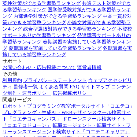
英検対策ができる学習塾ランキング
共通テスト対策ができ
る学習塾ランキング
医学部受験対策ができる学習塾ランキ
ング
内部進学対策ができる学習塾ランキング
中高一貫校対
策ができる学習塾ランキング
小論文対策ができる学習塾ラ
ンキング
総合型選抜対策ができる学習塾ランキング
不登校
サポートありの学習塾ランキング
発達障害サポートありの
学習塾ランキング
春期講習を実施している学習塾ランキン
グ
夏期講習を実施している学習塾ランキング
冬期講習を実
施している学習塾ランキング
サポート
お問い合わせ・広告掲載について
運営者情報
その他
利用規約
プライバシーステートメント
ウェブアクセシビリ
ティ
監修者一覧
よくある質問 FAQ
サイトマップ
コンテン
ツ制作・運営ポリシー
広告掲載ポリシー
関連サービス
ロボット・プログラミング教室ポータルサイト「コエテコ」
プログラミング・生成AI・WEBデザインスクール検索サイ
ト「コエテコキャンパス」
ドローンスクール検索サイト
「コエテコドローン」
転職エージェント・転職サイト・フ
リーランスエージェント検索サイト「コエテコキャリア」