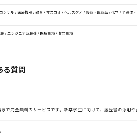
 / コンサル / 医療機器 / 教育 / マスコミ / ヘルスケア / 製薬・医薬品 / 化学 / 半導
務職 / エンジニア系職種 / 医療事務 / 貿易事務
ある質問
得まで完全無料のサービスです。新卒学生に向けて、履歴書の添削や
？