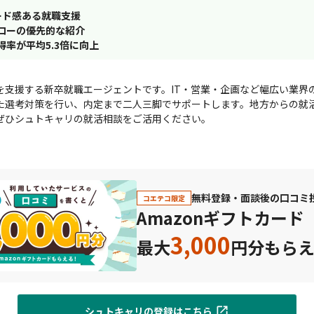
ード感ある就職支援
ローの優先的な紹介
率が平均5.3倍に向上
を支援する新卒就職エージェントです。IT・営業・企画など幅広い業界
た選考対策を行い、内定まで二人三脚でサポートします。地方からの就
ぜひシュトキャリの就活相談をご活用ください。
無料登録・面談後の口コミ
コエテコ限定
Amazonギフトカード
3,000
最大
円分もら
シュトキャリの登録はこちら