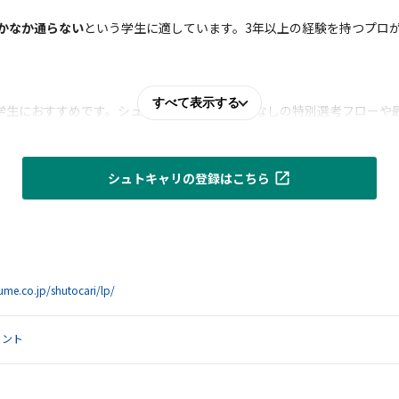
なかなか通らない
という学生に適しています。3年以上の経験を持つプロ
すべて表示する
学生におすすめです。シュトキャリは書類選考なしの特別選考フローや
シュトキャリの登録はこちら
tume.co.jp/shutocari/lp/
ェント