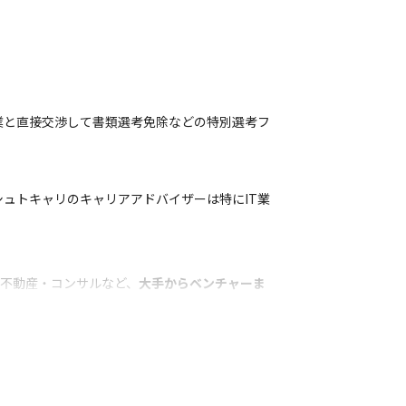
業と直接交渉して書類選考免除などの特別選考フ
ュトキャリのキャリアアドバイザーは特にIT業
・不動産・コンサルなど、
大手からベンチャーま