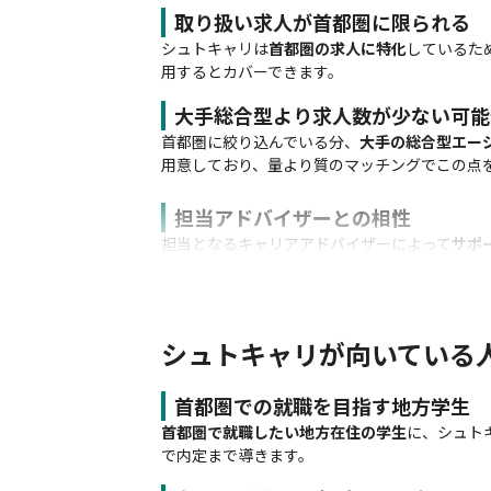
取り扱い求人が首都圏に限られる
シュトキャリは
首都圏の求人に特化
しているた
用するとカバーできます。
大手総合型より求人数が少ない可能
首都圏に絞り込んでいる分、
大手の総合型エー
用意しており、量より質のマッチングでこの点
担当アドバイザーとの相性
担当となるキャリアアドバイザーによって
サポ
シュトキャリが向いている
首都圏での就職を目指す地方学生
首都圏で就職したい地方在住の学生
に、シュト
で内定まで導きます。