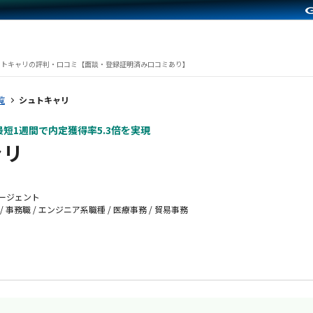
ュトキャリの評判・口コミ【面談・登録証明済み口コミあり】
覧
シュトキャリ
短1週間で内定獲得率5.3倍を実現
ャリ
ージェント
/ 事務職 / エンジニア系職種 / 医療事務 / 貿易事務