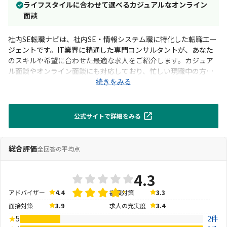
ライフスタイルに合わせて選べるカジュアルなオンライン
面談
社内SE転職ナビは、社内SE・情報システム職に特化した転職エー
ジェントです。IT業界に精通した専門コンサルタントが、あなた
のスキルや希望に合わせた最適な求人をご紹介します。カジュア
ル面談やオンライン面談にも対応しており、忙しい現職中の方で
も安心して転職活動を進められます。非公開求人も豊富に取り扱
続きをみる
っており、年収アップやキャリアアップを目指すエンジニアを徹
底サポート。IT人材のプロが運営する当サービスで、理想の社内S
Eへの転職を成功させましょう。
公式サイトで詳細をみる
総合評価
全回答の平均点
4.3
アドバイザー
4.4
書類対策
3.3
面接対策
3.9
求人の充実度
3.4
★
5
2件