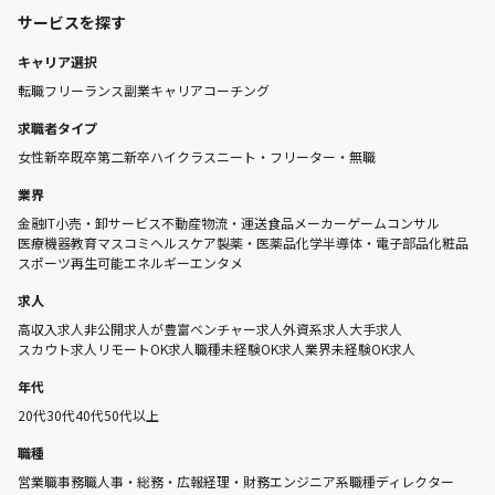
サービスを探す
キャリア選択
転職
フリーランス
副業
キャリアコーチング
求職者タイプ
女性
新卒
既卒
第二新卒
ハイクラス
ニート・フリーター・無職
業界
金融
IT
小売・卸
サービス
不動産
物流・運送
食品メーカー
ゲーム
コンサル
医療機器
教育
マスコミ
ヘルスケア
製薬・医薬品
化学
半導体・電子部品
化粧品
スポーツ
再生可能エネルギー
エンタメ
求人
高収入求人
非公開求人が豊富
ベンチャー求人
外資系求人
大手求人
スカウト求人
リモートOK求人
職種未経験OK求人
業界未経験OK求人
年代
20代
30代
40代
50代以上
職種
営業職
事務職
人事・総務・広報
経理・財務
エンジニア系職種
ディレクター