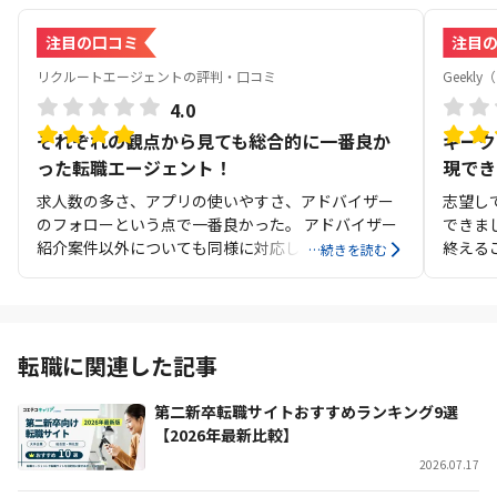
注目の口コミ
注目
リクルートエージェントの評判・口コミ
Geek
4.0
それぞれの観点から見ても総合的に一番良か
ギーク
った転職エージェント！
現でき
求人数の多さ、アプリの使いやすさ、アドバイザー
志望し
のフォローという点で一番良かった。 アドバイザー
できま
紹介案件以外についても同様に対応してくれた。
終える
…続きを読む
ージェ
ント企
転職に関連した記事
第二新卒転職サイトおすすめランキング9選
【2026年最新比較】
2026.07.17