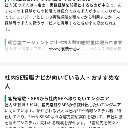
社内SEの求人は
一定のIT実務経験を前提とするものが中心
で、ま
ったくの未経験からの転職では紹介できる求人が少なくなりがち
です。エンジニアとしての実務経験を積んでから利用するか、未
経験可の求人を扱うサービスと併用すると成功率を高められま
す。
総合型エージェントに比べ求人数の絶対量は限られます
社内SE・情報システム職に特化しているぶん、あらゆる職種を扱
すべて表示する
う総合型エージェントと比べると
求人数の絶対量は少なめ
です。
専門性の高い提案が受けられる一方、幅広く比較検討したい場合
は総合型サービスと併用するのがおすすめです。
社内SE転職ナビが向いている人・おすすめな
連絡や選考の進み方にムラを感じることがあります
利用者からは
求人紹介の頻度や連絡のタイミングにムラを感じた
人
という声もあります。気になる場合は、希望する連絡手段や頻
度、選考状況の共有方法を担当コンサルタントに最初に伝えてお
客先常駐・SESから社内SEへ移りたいエンジニア
くと、認識のズレを防ぎスムーズに進められます。
社内SE転職ナビは、
客先常駐やSESから抜け出したいエンジニア
に向いています。紹介される求人は社内SEや情報システム職に特
化しており、SIerやSESのような客先常駐案件を避けて、自社に腰
を据えてシステムに関われる環境を探せます。「常駐先を転々と