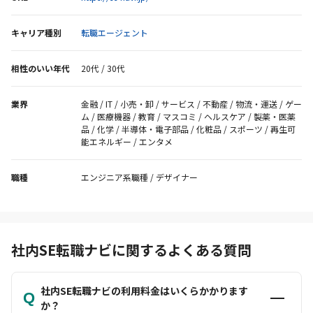
しい在職中の方でも無理なく活動を進められます。IT人材のプロ
が運営する強みを活かし、理想の社内SE転職を後押しします。
キャリア種別
転職エージェント
相性のいい年代
20代 / 30代
業界
金融 / IT / 小売・卸 / サービス / 不動産 / 物流・運送 / ゲー
ム / 医療機器 / 教育 / マスコミ / ヘルスケア / 製薬・医薬
品 / 化学 / 半導体・電子部品 / 化粧品 / スポーツ / 再生可
能エネルギー / エンタメ
職種
エンジニア系職種 / デザイナー
社内SE転職ナビに関するよくある質問
社内SE転職ナビの利用料金はいくらかかります
Q
か？