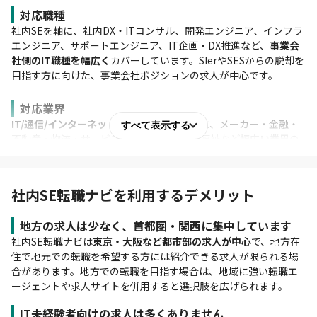
対応職種
社内SEを軸に、社内DX・ITコンサル、開発エンジニア、インフラ
エンジニア、サポートエンジニア、IT企画・DX推進など、
事業会
社側のIT職種を幅広く
カバーしています。SIerやSESからの脱却を
目指す方に向けた、事業会社ポジションの求人が中心です。
対応業界
IT/通信/インターネット/ゲーム業界
を中心に、メーカー・金融・
すべて表示する
不動産・物流・サービス・人材/教育/医療/福祉など
幅広い業界
の
社内SE求人を保有しています。全国対応ですが首都圏、とりわけ
東京の求人が多い傾向にあります。
社内SE転職ナビを利用するデメリット
地方の求人は少なく、首都圏・関西に集中しています
社内SE転職ナビは
東京・大阪など都市部の求人が中心
で、地方在
住で地元での転職を希望する方には紹介できる求人が限られる場
合があります。地方での転職を目指す場合は、地域に強い転職エ
ージェントや求人サイトを併用すると選択肢を広げられます。
IT未経験者向けの求人は多くありません