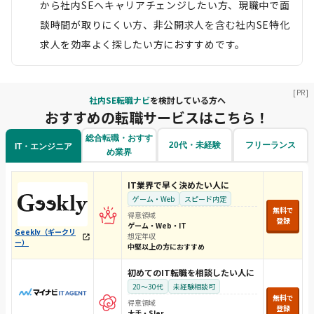
から社内SEへキャリアチェンジしたい方、現職中で面
談時間が取りにくい方、非公開求人を含む社内SE特化
求人を効率よく探したい方におすすめです。
[PR]
社内SE転職ナビ
を検討している方へ
おすすめの転職サービスはこちら！
総合転職・おすす
20代・未経験
フリーランス
IT・エンジニア
め業界
IT業界で早く決めたい人に
ゲーム・Web
スピード内定
無料で
得意領域
登録
ゲーム・Web・IT
Geekly（ギークリ
想定年収
ー）
中堅以上の方におすすめ
初めてのIT転職を相談したい人に
20〜30代
未経験相談可
無料で
得意領域
登録
大手・SIer