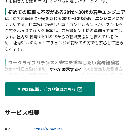
する働き方を変えたい」という方に適したサービスです。
初めての転職に不安がある20代〜30代の若手エンジニア
はじめての転職に不安を感じる
20代〜30代の若手エンジニア
にお
すすめです。IT業界に精通した専門コンサルタントが、スキルや
希望をふまえて求人を提案し、応募書類や面接の準備まで並走し
ます。社内SE転職ナビはSESからの転職支援にも慣れているた
め、社内SEへのキャリアチェンジが初めての方でも安心して進め
られます。
ワークライフバランスと安定を重視したい実務経験者
残業や休日出勤を抑え、
ワークライフバランスと安定した働き方
すべて表示する
を重視したい実務経験者
に向いています。社内SEは自社のIT基盤
を長期的に支える職種で、客先常駐に比べて落ち着いた環境で働
きやすい傾向があります。開発・インフラ・運用保守などの経験
社内SE転職ナビの登録はこちら
を活かして、腰を据えて働ける転職先を探したい方に適していま
す。
年収アップ・キャリアアップを目指すIT人材
サービス概要
現職を続けながら
年収アップやキャリアアップ
を目指したいIT人
材にもおすすめです。社内SE転職ナビは非公開求人を豊富に扱
い、カジュアル面談やオンライン面談にも対応しているため、忙
URL
https://se-navi.jp/