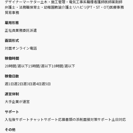
デザイナー
マーケター
土木・施工管理・電気工事系職種
看護師
医師
薬剤師
弁護士・法務職
保育士・幼稚園教諭
介護士
リハビリ(PT・ST・OT)
医療事務
貿易事務
雇用形態
正社員
業務委託
派遣
面談形式
対面
オンライン
電話
稼働時間
20時間/週以下
15時間/週以下
10時間/週以下
稼働日数
週1日
週2日
週3日
週4日
週5日
運営体制
大手企業が運営
サポート
入社後サポート
チャットサポート
応募書類の添削
面接対策サポート
土日対応
その他