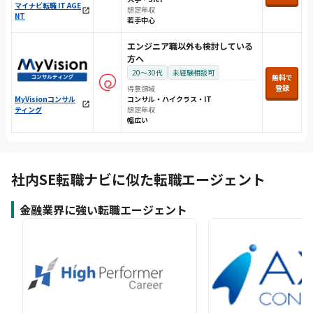
マイナビ転職 IT AGE
想定年収
NT
若手中心
エンジニア職以外も検討している
方へ
20〜30代
未経験相談可
無料で
登録
得意領域
コンサル・ハイクラス・IT
MyVisionコンサル
想定年収
ティング
幅広い
社内SE転職ナビに似た転職エージェント
金融業界に強い転職エージェント