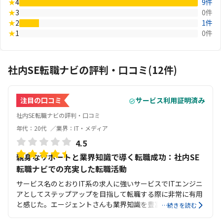
★
4
9件
★
3
0件
★
2
1件
★
1
0件
社内SE転職ナビの評判・口コミ(12件)
注目の口コミ
サービス利用証明済み
社内SE転職ナビの評判・口コミ
年代：20代
業界：IT・メディア
4.5
親身なサポートと業界知識で導く転職成功：社内SE
転職ナビでの充実した転職活動
サービス名のとおりIT系の求人に強いサービスでITエンジニ
アとしてステップアップを目指して転職する際に非常に有用
と感じた。エージェントさんも業界知識を豊富に持ってお
…続きを読む
り、お互い目線を揃えて転職活動することができた。