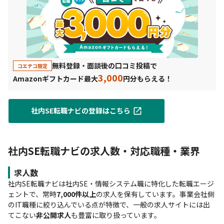
無料登録・面談後の口コミ投稿で
コエテコ限定
3,000
Amazonギフトカード最大
円分もらえる！
社内SE転職ナビの登録はこちら
社内SE転職ナビの求人数・対応職種・業界
求人数
社内SE転職ナビは社内SE・情報システム職に特化した転職エージ
ェントで、常時
7,000件以上
の求人を保有しています。事業会社側
のIT職種に絞り込んでいる点が特徴で、一般の求人サイトには出
てこない
非公開求人
も豊富に取り扱っています。