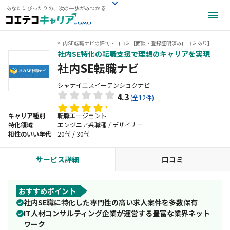
あなたにぴったりの、次の一歩がみつかる
社内SE転職ナビの評判・口コミ【面談・登録証明済み口コミあり】
社内SE特化の転職支援で理想のキャリアを実現
社内SE転職ナビ
シャナイエスイーテンショクナビ
4.3
(全12件)
キャリア種別
転職エージェント
特化領域
エンジニア系職種 / デザイナー
相性のいい年代
20代 / 30代
サービス詳細
口コミ
おすすめポイント
社内SE職に特化した専門性の高い求人案件を多数保有
IT人材コンサルティング企業が運営する豊富な業界ネット
ワーク