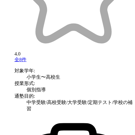
4.0
全8件
対象学年:
小学生〜高校生
授業形式:
個別指導
通塾目的:
中学受験/高校受験/大学受験/定期テスト/学校の補
習