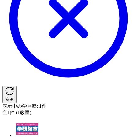
変更
表示中の学習塾:
1件
全1件 (1教室)