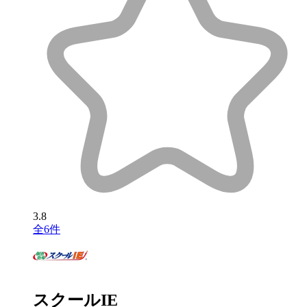
3.8
全6件
スクールIE