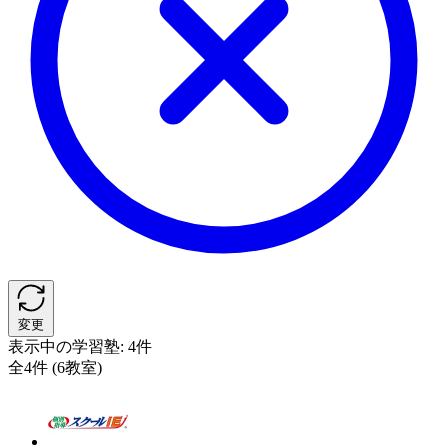
変更
表示中の学習塾:
4件
全4件 (6教室)