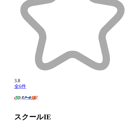
3.8
全6件
スクールIE