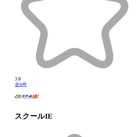
3.8
全6件
スクールIE