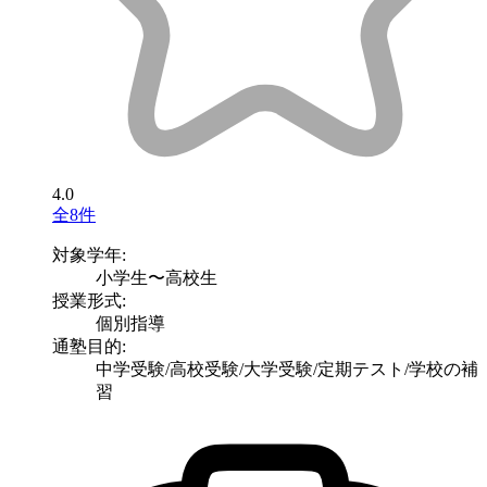
4.0
全8件
対象学年:
小学生〜高校生
授業形式:
個別指導
通塾目的:
中学受験/高校受験/大学受験/定期テスト/学校の補
習