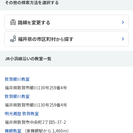
その他の検索方法を選択する
路線
変更する
を
福井県の市区町村
探す
から
JR小浜線沿いの教室一覧
敦賀櫛川教室
福井県敦賀市櫛川130号259番4号
敦賀櫛川教室
福井県敦賀市櫛川130号259番4号
明光義塾 敦賀教室
福井県敦賀市中央町2丁目5-37-2
舞鶴教室
（東舞鶴駅から 1,460m）