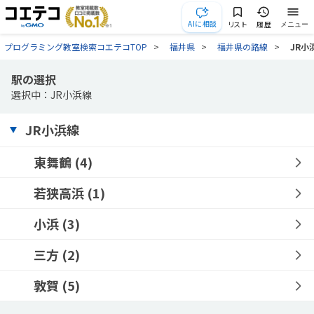
AIに相談
リスト
履歴
メニュー
プログラミング教室検索コエテコTOP
福井県
福井県の路線
JR小
駅の選択
選択中：JR小浜線
JR小浜線
東舞鶴
(4)
若狭高浜
(1)
小浜
(3)
三方
(2)
敦賀
(5)